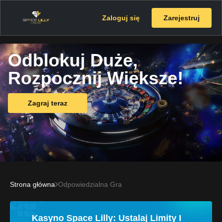
Zaloguj się
Zarejestruj
Odblokuj Duże,
Rozpocznij Większe!
Zagraj teraz
Strona główna
Odpowiedzialna Gra
Kasyno Space Lilly: Ustalaj Limity I