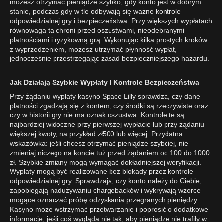
możesz otrzymać pieniądze szybko, gdy konto jest w dobrym
stanie, podczas gdy w tle odbywają się ważne kontrole
odpowiedzialnej gry i bezpieczeństwa. Przy większych wypłatach
równowaga ta chroni przed oszustwami, nieodebranymi
płatnościami i ryzykowną grą. Wykonując kilka prostych kroków
z wyprzedzeniem, możesz utrzymać płynność wypłat,
jednocześnie przestrzegając zasad bezpieczniejszego hazardu.
Jak Działają Szybkie Wypłaty I Kontrole Bezpieczeństwa
Przy żądaniu wypłaty kasyno Space Lilly sprawdza, czy dane
płatności zgadzają się z kontem, czy środki są rzeczywiste oraz
czy w historii gry nie ma oznak oszustwa. Kontrole te są
najbardziej widoczne przy pierwszej wypłacie lub przy żądaniu
większej kwoty, na przykład zł500 lub więcej. Przydatna
wskazówka: jeśli chcesz otrzymać pieniądze szybciej, nie
zmieniaj niczego na koncie tuż przed żądaniem od 100 do 1000
zł. Szybkie zmiany mogą wymagać dokładniejszej weryfikacji.
Wypłaty mogą być realizowane bez blokady przez kontrole
odpowiedzialnej gry. Sprawdzają, czy konto należy do Ciebie,
zapobiegają nadużywaniu chargebacków i wykrywają wzorce
mogące oznaczać próbę odzyskania przegranych pieniędzy.
Kasyno może wstrzymać przetwarzanie i poprosić o dodatkowe
informacje, jeśli coś wygląda nie tak, aby pieniądze nie trafiły w