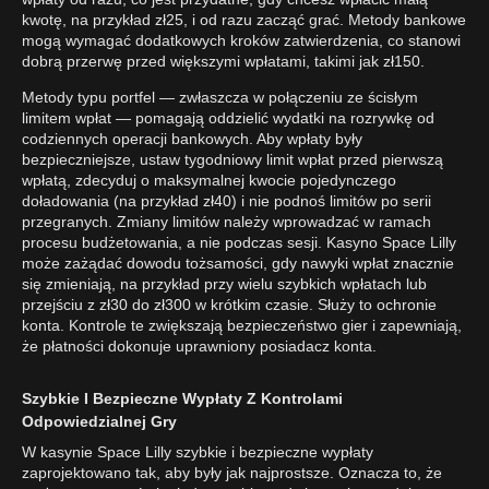
kwotę, na przykład zł25, i od razu zacząć grać. Metody bankowe
mogą wymagać dodatkowych kroków zatwierdzenia, co stanowi
dobrą przerwę przed większymi wpłatami, takimi jak zł150.
Metody typu portfel — zwłaszcza w połączeniu ze ścisłym
limitem wpłat — pomagają oddzielić wydatki na rozrywkę od
codziennych operacji bankowych. Aby wpłaty były
bezpieczniejsze, ustaw tygodniowy limit wpłat przed pierwszą
wpłatą, zdecyduj o maksymalnej kwocie pojedynczego
doładowania (na przykład zł40) i nie podnoś limitów po serii
przegranych. Zmiany limitów należy wprowadzać w ramach
procesu budżetowania, a nie podczas sesji. Kasyno Space Lilly
może zażądać dowodu tożsamości, gdy nawyki wpłat znacznie
się zmieniają, na przykład przy wielu szybkich wpłatach lub
przejściu z zł30 do zł300 w krótkim czasie. Służy to ochronie
konta. Kontrole te zwiększają bezpieczeństwo gier i zapewniają,
że płatności dokonuje uprawniony posiadacz konta.
Szybkie I Bezpieczne Wypłaty Z Kontrolami
Odpowiedzialnej Gry
W kasynie Space Lilly szybkie i bezpieczne wypłaty
zaprojektowano tak, aby były jak najprostsze. Oznacza to, że