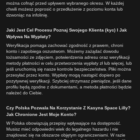
można cofnąć przed upływem wybranego okresu. W każdej
chwili możesz poprosić o przedłużenie z poziomu konta lub
dzwoniąc na infolinię.
Jaki Jest Cel Procesu Poznaj Swojego Klienta (kyc) I Jak
Wpływa Na Wypłaty?
Weryfikacja pomaga zachować zgodność z prawem, chroni
konto i zapobiega oszustwom. Możemy zażądać dowodu
tożsamości ze zdjęciem, potwierdzenia adresu oraz weryfikacji
metody płatności w celu przetworzenia wypłaty zł lub więcej, lub
jeśli uruchomią się nasze kontrole bezpieczeństwa. Pliki można
przesyłać przez konto. Wypłaty mogą nastąpić dopiero po
pozytywnej weryfikacji. Szybciej otrzymasz pieniądze, jeśli dane
profilu będą zgodne z dokumentami, a metoda płatności będzie
należeć do Ciebie.
Czy Polska Pozwala Na Korzystanie Z Kasyna Space Lilly?
Jak Chronione Jest Moje Konto?
W Polska obowiązują przepisy wpływające na dostępność.
Musisz mieć odpowiedni wiek do legalnego hazardu i nie
znajdować się na obszarze objętym ograniczeniami. W razie