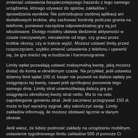
zmieniać ustawienia bezpieczniejszego hazardu z tego samego
urządzenia, którego używasz do spinów, zakładów i
sprawdzania wyników. Nie potrzebujesz osobnej aplikacji ani
dodatkowych kroków, aby zachować kontrolę podczas grania na
telefonie, ponieważ narzędzia odpowiedzialnej gry są już
wbudowane. Dostęp mobilny ułatwia śledzenie aktywności w
czasie rzeczywistym, niezależnie od tego, czy grasz przez
krótkie okresy, czy w trakcie wyjść. Możesz ustawić limity przed
rozpoczęciem, szybko zmienić ustawienia z telefonu i upewnić
się, że gra mieści się w budżecie i harmonogramie.
Limity wpłat pozwalają ustawić maksymalną kwotę, jaką możesz
dodać do konta w określonym czasie. Na przykład, jeśli ustawisz
dzienny limit wpłat 100 zł, kasjer nie pozwoli na dalsze wpłaty po
osiągnięciu tej kwoty, nawet jeśli spróbujesz ponownie tego
samego dnia. Limity strat uniemożliwiają dalszą grę po
osiągnięciu określonej kwoty strat netto. Ma to na celu
zapobieganie gonieniu strat. Jeśli zaczniesz przegrywać 150 zł,
może to być wyraźny sygnał, aby zakończyć sesję. Limity
zakładów informują, ile możesz obstawić łącznie w danym
okresie.
Jeśli wiesz, że lubisz podnosić zakłady na urządzeniu mobilnym,
ustawienie tygodniowego limitu zakładów 500 zł pomoże Ci