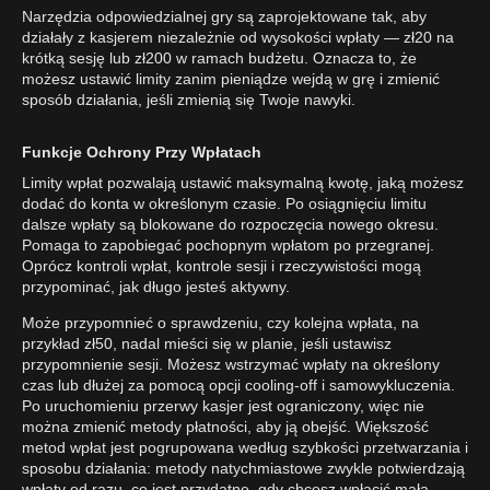
Narzędzia odpowiedzialnej gry są zaprojektowane tak, aby
działały z kasjerem niezależnie od wysokości wpłaty — zł20 na
krótką sesję lub zł200 w ramach budżetu. Oznacza to, że
możesz ustawić limity zanim pieniądze wejdą w grę i zmienić
sposób działania, jeśli zmienią się Twoje nawyki.
Funkcje Ochrony Przy Wpłatach
Limity wpłat pozwalają ustawić maksymalną kwotę, jaką możesz
dodać do konta w określonym czasie. Po osiągnięciu limitu
dalsze wpłaty są blokowane do rozpoczęcia nowego okresu.
Pomaga to zapobiegać pochopnym wpłatom po przegranej.
Oprócz kontroli wpłat, kontrole sesji i rzeczywistości mogą
przypominać, jak długo jesteś aktywny.
Może przypomnieć o sprawdzeniu, czy kolejna wpłata, na
przykład zł50, nadal mieści się w planie, jeśli ustawisz
przypomnienie sesji. Możesz wstrzymać wpłaty na określony
czas lub dłużej za pomocą opcji cooling-off i samowykluczenia.
Po uruchomieniu przerwy kasjer jest ograniczony, więc nie
można zmienić metody płatności, aby ją obejść. Większość
metod wpłat jest pogrupowana według szybkości przetwarzania i
sposobu działania: metody natychmiastowe zwykle potwierdzają
wpłaty od razu, co jest przydatne, gdy chcesz wpłacić małą