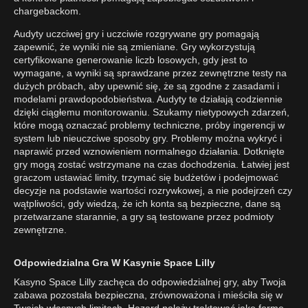
chargebackom.
Audyty uczciwej gry i uczciwie rozgrywane gry pomagają
zapewnić, że wyniki nie są zmieniane. Gry wykorzystują
certyfikowane generowanie liczb losowych, gdy jest to
wymagane, a wyniki są sprawdzane przez zewnętrzne testy na
dużych próbach, aby upewnić się, że są zgodne z zasadami i
modelami prawdopodobieństwa. Audyty te działają codziennie
dzięki ciągłemu monitorowaniu. Szukamy nietypowych zdarzeń,
które mogą oznaczać problemy techniczne, próby ingerencji w
system lub nieuczciwe sposoby gry. Problemy można wykryć i
naprawić przed wznowieniem normalnego działania. Dotknięte
gry mogą zostać wstrzymane na czas dochodzenia. Łatwiej jest
graczom ustawiać limity, trzymać się budżetów i podejmować
decyzje na podstawie wartości rozrywkowej, a nie podejrzeń czy
wątpliwości, gdy wiedzą, że ich konta są bezpieczne, dane są
przetwarzane starannie, a gry są testowane przez podmioty
zewnętrzne.
Odpowiedzialna Gra W Kasynie Space Lilly
Kasyno Space Lilly zachęca do odpowiedzialnej gry, aby Twoja
zabawa pozostała bezpieczna, zrównoważona i mieściła się w
Twoich własnych limitach. Hazard należy traktować jako formę