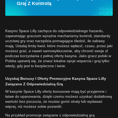
Graj Z Kontrolą
Kasyno Space Lilly zachęca do odpowiedzialnego hazardu,
zapewniając graczom wyraźne mechanizmy kontroli, standardy
uczciwej gry oraz narzędzia pomagające śledzić, ile zabawy
mają. Ustalaj limity kwot, które możesz wpłacić, czasu, przez jaki
możesz grać, a nawet samowykluczenie, aby chronić swoje zł
podczas korzystania z pełnej oferty kasyna. Jako gracz polski w
Polska upewnij się, że znasz lokalne opcje wsparcia i graj tylko
wtedy, gdy jest to bezpieczne i tanie.
Uzyskaj Bonusy I Oferty Promocyjne Kasyna Space Lilly
Związane Z Odpowiedzialną Grą
W kasynie Space Lilly oferty bonusowe mają być przyjemne i
łatwe do opanowania, dzięki czemu możesz uzyskać dodatkową
wartość bez poczucia, że musisz gonić straty lub wydawać
więcej, niż możesz sobie pozwolić.
Na przykład promocje związane z odpowiedzialną grą