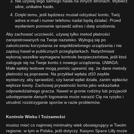
Nie używaj tego samego hasła na innych stronach. Wybierz
silne, unikalne hasło.
Dzięki temu, jeśli będziesz musiał odzyskać konto, Twój
adres e-mail i numer telefonu nadal będą działać. Przed
wysłaniem ponownie sprawdź adres i datę urodzenia.
Aby zachować uczciwość, używaj tylko metod płatności
zarejestrowanych na Twoje nazwisko. Wyloguj się po
zakończeniu korzystania ze współdzielonego urządzenia i nie
zapisuj haseł w publicznych przeglądarkach. Natychmiast
wykonaj wszelkie wymagane kontrole bezpieczeństwa, jeśli ktoś
zaloguje się na Twoje konto z nowego urządzenia. UWAGA:
Małe wpłaty testowe mogą pomóc upewnić się, że dane metody
płatności są poprawne. Na przykład wpłata zł10 zwykle
wystarczy, aby sprawdzić, czy kanał wpłat działa, zanim wpłacisz
większe kwoty. Zachowaj prywatność konta jako wskazówka
odpowiedzialnego gracza. Nawet w gronie rodziny lub przyjaciół
udostępnianie danych logowania może narazić Cię na ryzyko i
utrudnić rozstrzyganie sporów w razie problemów.
Kontrole Wieku I Tożsamości
musisz mieć co najmniej minimalny wiek obowiązujący w Twoim
regionie, w tym w Polska, jeśli dotyczy. Kasyno Space Lilly może