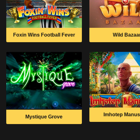
Foxin Wins Football Fever
Wild Bazaa
Imhotep Manus
Mystique Grove