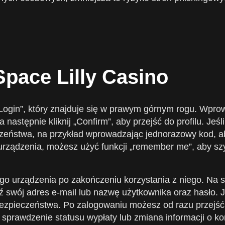
Space Lilly Casino
k „Login”, który znajduje się w prawym górnym rogu. Wpr
następnie kliknij „Confirm”, aby przejść do profilu. Jeśli
czeństwa, na przykład wprowadzając jednorazowy kod, a
 urządzenia, możesz użyć funkcji „remember me”, aby s
go urządzenia po zakończeniu korzystania z niego. Na s
ź swój adres e-mail lub nazwę użytkownika oraz hasło. J
 bezpieczeństwa. Po zalogowaniu możesz od razu przejść
 sprawdzenie statusu wypłaty lub zmiana informacji o ko