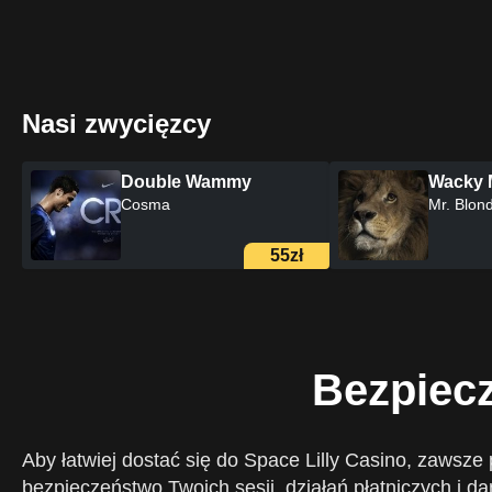
Nasi zwycięzcy
Multifruit 81
Doubl
jronezero
Cosma
187zł
Bezpiecz
Aby łatwiej dostać się do Space Lilly Casino, zawsze 
bezpieczeństwo Twoich sesji, działań płatniczych i 