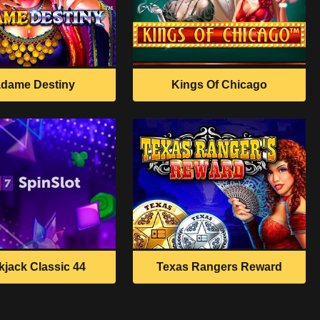
dame Destiny
Kings Of Chicago
kjack Classic 44
Texas Rangers Reward