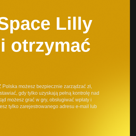
Space Lilly
 i otrzymać
Z Polska możesz bezpiecznie zarządzać zł,
stawiać, gdy tylko uzyskają pełną kontrolę nad
ąd możesz grać w gry, obsługiwać wpłaty i
sz tylko zarejestrowanego adresu e-mail lub