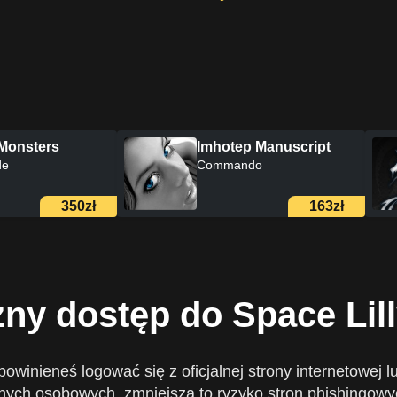
e Wammy
Wacky Monsters
Mr. Blonde
55zł
350zł
ny dostęp do Space Lil
powinieneś logować się z oficjalnej strony internetowej 
danych osobowych, zmniejsza to ryzyko stron phishingowy