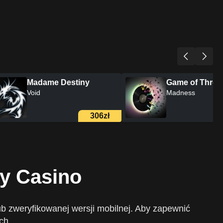
Imhotep Manuscript
Madame Desti
Commando
Void
163zł
ly Casino
lub zweryfikowanej wersji mobilnej. Aby zapewnić
ch.