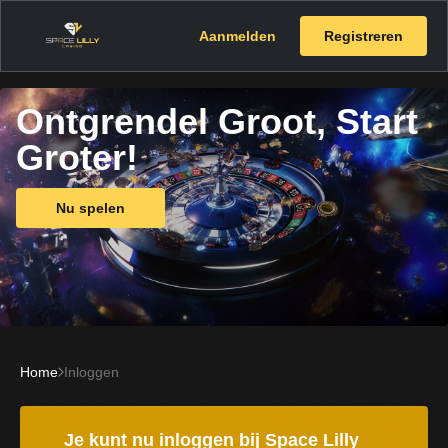
Aanmelden
Registreren
Ontgrendel Groot, Start
Groter!
Nu spelen
Home
Inloggen
Je kunt nu inloggen bij Space Lilly