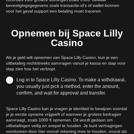
bevestigingsgegevens zoals transactie-id's of wallet-bonnen
voor het geval support een betaling moet traceren.
Opnemen bij Space Lilly
Casino
Als je geld wilt opnemen van Space Lilly Casino, kun je een
uitbetaling rechtstreeks aanvragen vanuit je kassa en stap voor
stap zien hoe het verloopt.
Log in to Space Lilly Casino. To make a withdrawal,
you usually just pick a method, enter the amount,
confirm, and wait for approval and transfer.
Space Lilly Casino kan je vragen je identiteit te bewijzen voordat
je je eerste opname vrijgeeft of wanneer je grotere bedragen
aanvraagt, zoals 1000 € opnemen. Dit wordt gedaan om
uitbetalingen veilig en soepel te houden. Je kunt vertragingen
voorkomen door hier vooraf rekening mee te houden, vooral als