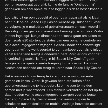
een privéapparaat gebruikt, kun je de functie "Onthoud mij"
gebruiken om snel opnieuw in te loggen als deze beschikbaar is.
Log altijd uit op een gedeeld of openbaar apparaat als je klaar
bent. Klik op de Space Lilly Casino-website op "Inloggen". Voer
vervolgens je e-mailadres of gebruikersnaam en wachtwoord in.
Bevestig indien gevraagd eventuele beveiligingscontroles. Zodra
je bent ingelogd, kun je direct naar de kassa gaan om zaken te
doen zoals €20 storten, de status van een opname controleren
of je accountgegevens wijzigen. Gebruik nooit een onbeveiligd
openbaar wifi-netwerk voordat je een aankoop doet als je inlogt
vanaf Nederland terwijl je onderweg bent. Zorg er ook voor dat
je verbinding stabiel is. "Log in bij Space Lilly Casino" geeft
terugkerende spelers snelle toegang tot het casino. Het duurt
slechts een seconde om terug te keren naar Space Lilly Casino.
Het is eenvoudig om terug te keren naar je saldo, recente
games en kassa. Gebruik gewoon het e-mailadres of de
gebruikersnaam die je hebt gebruikt om je aan te melden
samen met je wachtwoord. Een stabiele verbinding en het up-to-
date houden van je accountgegevens zorgen voor de beste
toegang. Space Lilly Casino maakt het eenvoudig om te
schakelen tussen desktop en mobiel, zodat je hetzelfde account