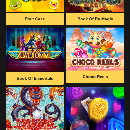
Space Lilly Casino mobiel inloggen
Accountbeveiliging: je wachtwoord opnieuw instellen,
tweefactorauthenticatie en Know Your Customer (kyc)-
Fruit Case
Book Of Ra Magic
verificatie
Vergunning en spelersbescherming
Choco Reels
La Dolce Vita