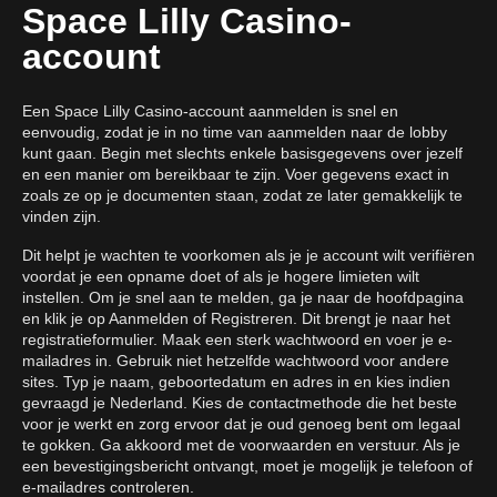
Space Lilly Casino-
account
Een Space Lilly Casino-account aanmelden is snel en
eenvoudig, zodat je in no time van aanmelden naar de lobby
kunt gaan. Begin met slechts enkele basisgegevens over jezelf
en een manier om bereikbaar te zijn. Voer gegevens exact in
zoals ze op je documenten staan, zodat ze later gemakkelijk te
vinden zijn.
Dit helpt je wachten te voorkomen als je je account wilt verifiëren
voordat je een opname doet of als je hogere limieten wilt
instellen. Om je snel aan te melden, ga je naar de hoofdpagina
en klik je op Aanmelden of Registreren. Dit brengt je naar het
registratieformulier. Maak een sterk wachtwoord en voer je e-
mailadres in. Gebruik niet hetzelfde wachtwoord voor andere
sites. Typ je naam, geboortedatum en adres in en kies indien
gevraagd je Nederland. Kies de contactmethode die het beste
voor je werkt en zorg ervoor dat je oud genoeg bent om legaal
te gokken. Ga akkoord met de voorwaarden en verstuur. Als je
een bevestigingsbericht ontvangt, moet je mogelijk je telefoon of
e-mailadres controleren.