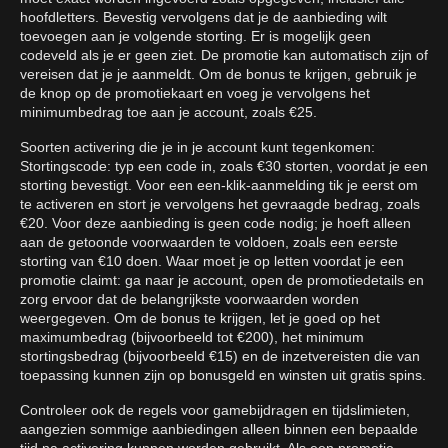
hoofdletters. Bevestig vervolgens dat je de aanbieding wilt
toevoegen aan je volgende storting. Er is mogelijk geen
codeveld als je er geen ziet. De promotie kan automatisch zijn of
vereisen dat je je aanmeldt. Om de bonus te krijgen, gebruik je
de knop op de promotiekaart en voeg je vervolgens het
minimumbedrag toe aan je account, zoals €25.
Soorten activering die je in je account kunt tegenkomen:
Stortingscode: typ een code in, zoals €30 storten, voordat je een
storting bevestigt. Voor een een-klik-aanmelding tik je eerst om
te activeren en stort je vervolgens het gevraagde bedrag, zoals
€20. Voor deze aanbieding is geen code nodig; je hoeft alleen
aan de getoonde voorwaarden te voldoen, zoals een eerste
storting van €10 doen. Waar moet je op letten voordat je een
promotie claimt: ga naar je account, open de promotiedetails en
zorg ervoor dat de belangrijkste voorwaarden worden
weergegeven. Om de bonus te krijgen, let je goed op het
maximumbedrag (bijvoorbeeld tot €200), het minimum
stortingsbedrag (bijvoorbeeld €15) en de inzetvereisten die van
toepassing kunnen zijn op bonusgeld en winsten uit gratis spins.
Controleer ook de regels voor gamebijdragen en tijdslimieten,
aangezien sommige aanbiedingen alleen binnen een bepaalde
tijd na activering kunnen worden gebruikt. Als een promotie