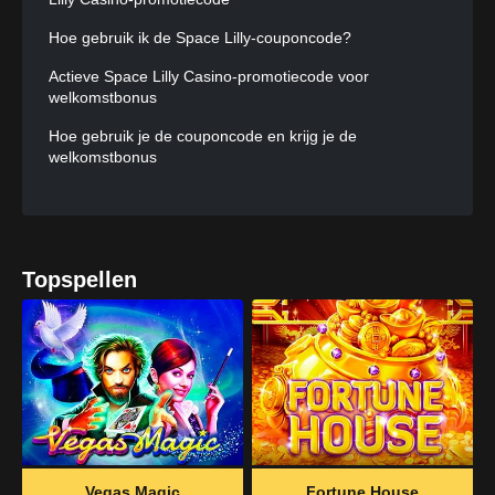
Hoe gebruik ik de Space Lilly-couponcode?
Actieve Space Lilly Casino-promotiecode voor
welkomstbonus
Hoe gebruik je de couponcode en krijg je de
welkomstbonus
Bij Space Lilly Casino kun je nu een stortingsbonus en
gratis spins krijgen
Hoe voer je de promotiecode in tijdens het aanmelden
Topspellen
Controleer de bonusvoorwaarden die van invloed zijn
op hoe snel je bonusgeld kunt omzetten in contant geld
voordat je een Space Lilly Casino-couponcode gebruikt
Topspeltypes die meestal in aanmerking komen voor
gratis spins en bonusinzetten
Hoe activeer je de bonus op de juiste manier
Snelle stortingen
Vegas Magic
Fortune House