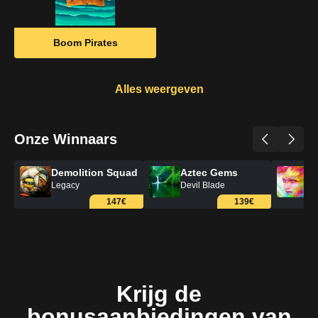
Flame
Alles weergeven
Onze Winnaars
Demolition Squad
Aztec Gems
S
Legacy
Devil Blade
De
147€
139€
Krijg de
bonusaanbiedingen van