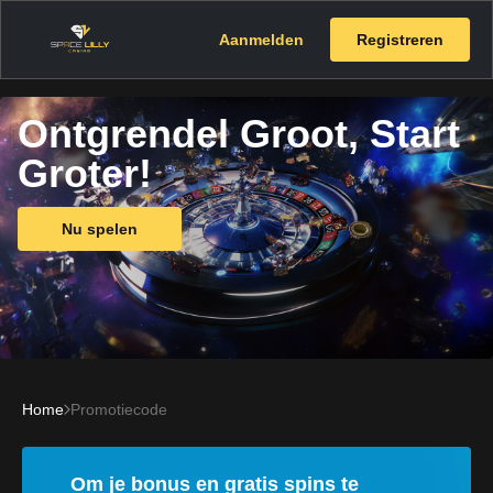
Aanmelden
Registreren
Ontgrendel Groot, Start
Groter!
Nu spelen
Home
Promotiecode
Om je bonus en gratis spins te