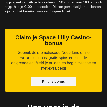
bij je speelplan. Als je bijvoorbeeld €50 stort en een 100% match
krijgt, heb je €100 te besteden. Dit kan gemakkelijker te clearen
zijn dan het bereiken van een hogere limiet.
Claim je Space Lilly Casino-
bonus
Gebruik de promotiecode Nederland om je
welkomstbonus, gratis spins en meer te
ontgrendelen. Meld je nu aan en begin met spelen
met extra geld!
Krijg je bonus