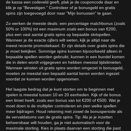
de kassa een codeveld geeft, plak je de couponcode daar en
klik je op "Bevestigen." Controleer of je bonusgeld en gratis
spins zijn toegevoegd door naar "Mijn bonussen" te gaan.
Zo werken de meeste deals: een percentage matchbonus (zoals
50% or 100%) tot een maximum zoals een bonus van €200,
plus een vast aantal gratis spins op bepaalde slotspellen.
Wanneer je de exacte cijfers wilt weten, kijk je altijd naar de
meest recente promotiekaart. Er zijn details over gratis spins die
je moet bekijken. Sommige spins kunnen bijvoorbeeld alleen in
bepaalde spellen worden gebruikt, kunnen in een bundel komen
die in delen wordt vrijgegeven en hebben meestal tijdslimieten.
Wanneer winsten uit gratis spins worden omgezet in bonusgeld,
moeten ze meestal een bepaald aantal keren worden ingezet
voordat ze kunnen worden opgenomen.
Het laagste bedrag dat je kunt storten om te beginnen met
spelen is meestal tussen 10 en 20 eenheden. Kijk of de bonus
een limiet heeft, zoals een bonus van tot €200 of €500. Wat je
moet doen is de multiplier controleren en zien welke spellen
meer bijdragen. Houd rekening met zowel de bonusperiode als
de vervaldatums van de gratis spins. Tip: Als je je inzetten
beheersbaar wilt houden, ga je niet automatisch voor de
maximale storting. Kies in plaats daarvan een storting die past