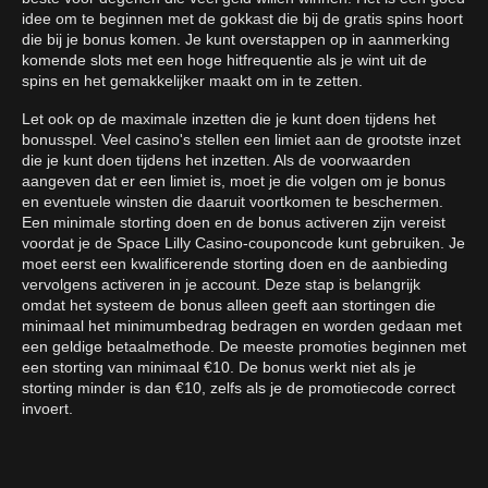
idee om te beginnen met de gokkast die bij de gratis spins hoort
die bij je bonus komen. Je kunt overstappen op in aanmerking
komende slots met een hoge hitfrequentie als je wint uit de
spins en het gemakkelijker maakt om in te zetten.
Let ook op de maximale inzetten die je kunt doen tijdens het
bonusspel. Veel casino's stellen een limiet aan de grootste inzet
die je kunt doen tijdens het inzetten. Als de voorwaarden
aangeven dat er een limiet is, moet je die volgen om je bonus
en eventuele winsten die daaruit voortkomen te beschermen.
Een minimale storting doen en de bonus activeren zijn vereist
voordat je de Space Lilly Casino-couponcode kunt gebruiken. Je
moet eerst een kwalificerende storting doen en de aanbieding
vervolgens activeren in je account. Deze stap is belangrijk
omdat het systeem de bonus alleen geeft aan stortingen die
minimaal het minimumbedrag bedragen en worden gedaan met
een geldige betaalmethode. De meeste promoties beginnen met
een storting van minimaal €10. De bonus werkt niet als je
storting minder is dan €10, zelfs als je de promotiecode correct
invoert.