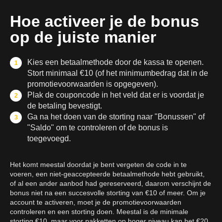
Hoe activeer je de bonus
op de juiste manier
Kies een betaalmethode door de kassa te openen.
Stort minimaal €10 (of het minimumbedrag dat in de
promotievoorwaarden is opgegeven).
Plak de couponcode in het veld dat er is voordat je
de betaling bevestigt.
Ga na het doen van de storting naar "Bonussen" of
"Saldo" om te controleren of de bonus is
toegevoegd.
Het komt meestal doordat je bent vergeten de code in te
voeren, een niet-geaccepteerde betaalmethode hebt gebruikt,
of al een ander aanbod had gereserveerd, daarom verschijnt de
bonus niet na een succesvolle storting van €10 of meer. Om je
account te activeren, moet je de promotievoorwaarden
controleren en een storting doen. Meestal is de minimale
storting €10, maar voor pakketten op hoger niveau kan het €20