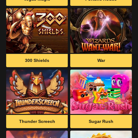
Hoe te betalen
300 Shields
War
Thunder Screech
Sugar Rush