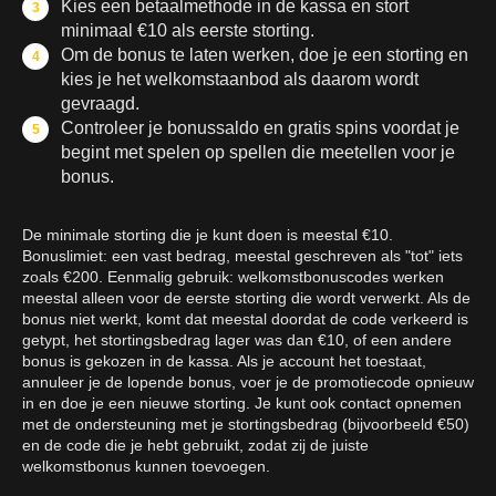
Kies een betaalmethode in de kassa en stort
minimaal €10 als eerste storting.
Om de bonus te laten werken, doe je een storting en
kies je het welkomstaanbod als daarom wordt
gevraagd.
Controleer je bonussaldo en gratis spins voordat je
begint met spelen op spellen die meetellen voor je
bonus.
De minimale storting die je kunt doen is meestal €10.
Bonuslimiet: een vast bedrag, meestal geschreven als "tot" iets
zoals €200. Eenmalig gebruik: welkomstbonuscodes werken
meestal alleen voor de eerste storting die wordt verwerkt. Als de
bonus niet werkt, komt dat meestal doordat de code verkeerd is
getypt, het stortingsbedrag lager was dan €10, of een andere
bonus is gekozen in de kassa. Als je account het toestaat,
annuleer je de lopende bonus, voer je de promotiecode opnieuw
in en doe je een nieuwe storting. Je kunt ook contact opnemen
met de ondersteuning met je stortingsbedrag (bijvoorbeeld €50)
en de code die je hebt gebruikt, zodat zij de juiste
welkomstbonus kunnen toevoegen.