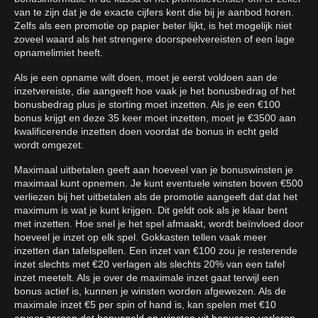
van te zijn dat je de exacte cijfers kent die bij je aanbod horen.
Zelfs als een promotie op papier beter lijkt, is het mogelijk niet
zoveel waard als het strengere doorspeelvereisten of een lage
opnamelimiet heeft.
Als je een opname wilt doen, moet je eerst voldoen aan de
inzetvereiste, die aangeeft hoe vaak je het bonusbedrag of het
bonusbedrag plus je storting moet inzetten. Als je een €100
bonus krijgt en deze 35 keer moet inzetten, moet je €3500 aan
kwalificerende inzetten doen voordat de bonus in echt geld
wordt omgezet.
Maximaal uitbetalen geeft aan hoeveel van je bonuswinsten je
maximaal kunt opnemen. Je kunt eventuele winsten boven €500
verliezen bij het uitbetalen als de promotie aangeeft dat dat het
maximum is wat je kunt krijgen. Dit geldt ook als je klaar bent
met inzetten. Hoe snel je het spel afmaakt, wordt beïnvloed door
hoeveel je inzet op elk spel. Gokkasten tellen vaak meer
inzetten dan tafelspellen. Een inzet van €100 zou je resterende
inzet slechts met €20 verlagen als slechts 20% van een tafel
inzet meetelt. Als je over de maximale inzet gaat terwijl een
bonus actief is, kunnen je winsten worden afgewezen. Als de
maximale inzet €5 per spin of hand is, kan spelen met €10
ervoor zorgen dat bonusgeld en winsten uit bonussen verloren