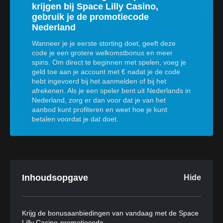
krijgen bij Space Lilly Casino,
gebruik je de promotiecode
Nederland
Wanneer je je eerste storting doet, geeft deze
code je een grotere welkomstbonus en meer
spins. Om direct te beginnen met spelen, voeg je
geld toe aan je account met € nadat je de code
hebt ingevoerd bij het aanmelden of bij het
afrekenen. Als je een speler bent uit Nederlands in
Nederland, zorg er dan voor dat je van het
aanbod kunt profiteren en weet hoe je kunt
betalen voordat je dat doet.
Inhoudsopgave
Hide
Krijg de bonusaanbiedingen van vandaag met de Space
Lilly Casino-promotiecode