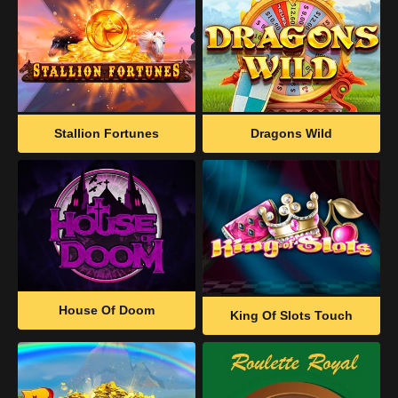
Stallion Fortunes
Dragons Wild
House Of Doom
King Of Slots Touch