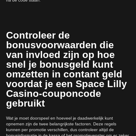
Controleer de
bonusvoorwaarden die
van invloed zijn op hoe
snel je bonusgeld kunt
omzetten in contant geld
voordat je een Space Lilly
Casino-couponcode
gebruikt
Wat je moet doorspeel en hoeveel je daadwerkelijk kunt
opnemen zijn de twee belangrijkste factoren. Deze regels
kunnen per promotie verschillen, dus controleer altijd de
bonusinformatie in de kassa of het promotievenster om er zeker