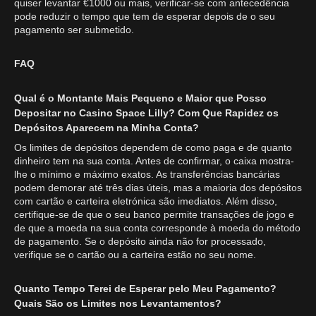
quiser levantar €1000 ou mais, verificar-se com antecedência
pode reduzir o tempo que tem de esperar depois de o seu
pagamento ser submetido.
FAQ
Qual é o Montante Mais Pequeno e Maior que Posso
Depositar no Casino Space Lilly? Com Que Rapidez os
Depósitos Aparecem na Minha Conta?
Os limites de depósitos dependem de como paga e de quanto
dinheiro tem na sua conta. Antes de confirmar, o caixa mostra-
lhe o mínimo e máximo exatos. As transferências bancárias
podem demorar até três dias úteis, mas a maioria dos depósitos
com cartão e carteira eletrónica são imediatos. Além disso,
certifique-se de que o seu banco permite transações de jogo e
de que a moeda na sua conta corresponde à moeda do método
de pagamento. Se o depósito ainda não for processado,
verifique se o cartão ou a carteira estão no seu nome.
Quanto Tempo Terei de Esperar pelo Meu Pagamento?
Quais São os Limites nos Levantamentos?