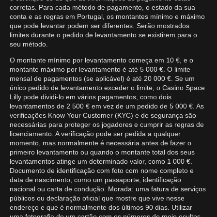
corretas. Para cada método de pagamento, o estado da sua
conta e as regras em Portugal, os montantes mínimo e máximo
que pode levantar podem ser diferentes. Serão mostrados
limites durante o pedido de levantamento se existirem para o
seu método.
O montante mínimo por levantamento começa em 10 €, e o
montante máximo por levantamento é até 5 000 €. O limite
mensal de pagamentos (se aplicável) é até 20 000 €. Se um
único pedido de levantamento exceder o limite, o Casino Space
Lilly pode dividi-lo em vários pagamentos, como dois
levantamentos de 2 500 € em vez de um pedido de 5 000 €. As
verificações Know Your Customer (KYC) e de segurança são
necessárias para proteger os jogadores e cumprir as regras de
licenciamento. A verificação pode ser pedida a qualquer
momento, mas normalmente é necessária antes de fazer o
primeiro levantamento ou quando o montante total dos seus
levantamentos atinge um determinado valor, como 1 000 €.
Documento de identificação com foto com nome completo e
data de nascimento, como um passaporte, identificação
nacional ou carta de condução. Morada: uma fatura de serviços
públicos ou declaração oficial que mostre que vive nesse
endereço e que é normalmente dos últimos 90 dias. Utilizar
uma fotografia de um cartão com os números do meio ocultos