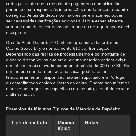
certifique-se de que o método de pagamento que utiliza lhe
pertence e corresponde às informações que forneceu aquando
do registo. Antes de depósitos maiores serem aceites, podem
ser necessárias verificações adicionais. Isto é especialmente
verdade quando os controlos antifraude ou de jogo responsável
o exigirem.
Quanto Pode Depositar? O mínimo que pode depositar no
Casino Space Lilly é normalmente €10 por transação.
Dependendo das regras de processamento e do montante de
dinheiro disponível na sua área, alguns métodos podem exigir
um mínimo mais elevado, como um depósito de €20 ou €30. Se
um método não for mostrado no caixa, poderá estar
temporariamente indisponível, não ser suportado em Portugal
ou estar limitado devido a limites da conta. Quanto aos mínimos
atuais e aos requisitos específicos do método, o ecrã do caixa é
a última palavra.
Exemplos de Mínimos Típicos de Métodos de Depósito
Tipo de método
Mínimo
Notas
típico