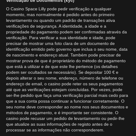
Verificação de Documentos (kyc)
O Casino Space Lilly pode pedir verificação a qualquer
momento, mas normalmente é pedido antes do primeiro
levantamento ou quando um padrão de transações ativa
verificações de segurança. A identidade, a idade e a
propriedade do pagamento podem ser confirmadas através da
verificação. Para verificar a sua identidade e idade, pode
precisar de mostrar uma foto clara de um documento de
identificação emitido pelo governo que inclua o seu nome, data
de nascimento e endereço atual. Também pode precisar de
mostrar prova de que é proprietário do método de pagamento
que está a utilizar e de que este lhe pertence (os detalhes
podem ser ocultados se necessário). Se depositar 100 € e
depois alterar o seu nome, endereço, número de telefone ou
endereço de email, o casino pode reter os seus pagamentos
até que as verificações estejam concluídas. Por vezes, pode
ser-lhe pedido que faça uma verificação parcial mais cedo para
que a sua conta possa continuar a funcionar corretamente. O
seu nome deve corresponder ao nome nos seus documentos e
métodos de pagamento, e é importante ser consistente. O
casino pode recusar um pedido de levantamento ou pedir-lhe
que atualize as suas informações de registo antes de o
processar se as informações não corresponderem.