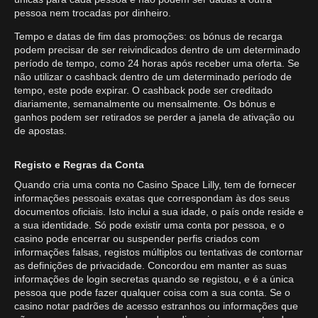
pessoa nem trocadas por dinheiro.
Tempo e datas de fim das promoções: os bónus de recarga
podem precisar de ser reivindicados dentro de um determinado
período de tempo, como 24 horas após receber uma oferta. Se
não utilizar o cashback dentro de um determinado período de
tempo, este pode expirar. O cashback pode ser creditado
diariamente, semanalmente ou mensalmente. Os bónus e
ganhos podem ser retirados se perder a janela de ativação ou
de apostas.
Registo e Regras da Conta
Quando cria uma conta no Casino Space Lilly, tem de fornecer
informações pessoais exatas que correspondam às dos seus
documentos oficiais. Isto inclui a sua idade, o país onde reside e
a sua identidade. Só pode existir uma conta por pessoa, e o
casino pode encerrar ou suspender perfis criados com
informações falsas, registos múltiplos ou tentativas de contornar
as definições de privacidade. Concordou em manter as suas
informações de login secretas quando se registou, e é a única
pessoa que pode fazer qualquer coisa com a sua conta. Se o
casino notar padrões de acesso estranhos ou informações que