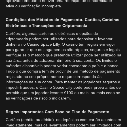
aprovado enquanto houver uma retenção de conformidade
ativa ou verificação incompleta.
Condições dos Métodos de Pagamento: Cartões, Carteiras
Eletrónicas e Transações em Criptomoeda
Cartões, algumas carteiras eletrónicas e opções de
criptomoeda podem ser utilizados para depositar e levantar
dinheiro no Casino Space Lilly. O casino tem regras em vigor
para garantir que os pagamentos são rápidos, seguros e legais.
Verifique se o método que pretende utilizar pode ser utilizado na
sua área antes de adicionar dinheiro à sua conta. Os limites e
métodos disponíveis podem variar consoante o país e o banco.
Tudo o que compra tem de provir de um método de pagamento
registado no seu próprio nome e que corresponda às
informações na sua conta. Para manter os jogadores seguros e
impedir fraudes, o Casino Space Lilly pode pedir prova antes de
permitir que um jogador levante €100 ou mais, ou mais cedo se
as verificações de risco o indicarem.
Regras Importantes Com Base no Tipo de Pagamento
Cartões (crédito ou débito): os depósitos com cartão acontecem
imediatamente, mas os levantamentos podem ser limitados com