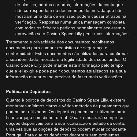
de plástico, bordos cortados, informações da conta que
não correspondem ou documentos de morada que não
mostram uma data de emissão podem causar atrasos na
verificação. Respostas numa única mensagem completa
com todos os ficheiros pedidos normalmente aceleram a
aprovação se o Casino Space Lilly pedir mais informações.
Tratamento e privacidade dos documentos: recolhemos
documentos para cumprir requisitos de segurança e
conformidade. Estes documentos são utilizados para confirmar
a sua identidade, morada e a legitimidade dos seus fundos. O
Casino Space Lilly pode manter esta informação pelo tempo
que a lei exigir e pode pedir documentos atualizados se a sua
informação mudar ou se precisar de fazer mais verificações.
Política de Depósitos
Quanto à política de depósitos do Casino Space Lilly, existem
montantes mínimos claros e vários métodos de pagamento que
podem ser utilizados. Os depósitos podem ser utilizados para
financiar jogo com dinheiro real. O caixa mostrará sempre as
opções disponíveis para a sua localização e estado da conta,
uma vez que as opções de depósito podem mudar consoante
Portugal. Para que os depósitos decorram sem problemas,