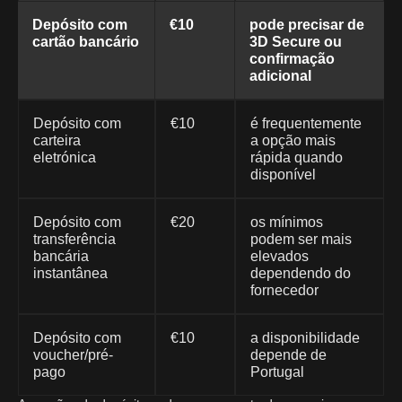
Depósito com
€10
pode precisar de
cartão bancário
3D Secure ou
confirmação
adicional
Depósito com
€10
é frequentemente
carteira
a opção mais
eletrónica
rápida quando
disponível
Depósito com
€20
os mínimos
transferência
podem ser mais
bancária
elevados
instantânea
dependendo do
fornecedor
Depósito com
€10
a disponibilidade
voucher/pré-
depende de
pago
Portugal