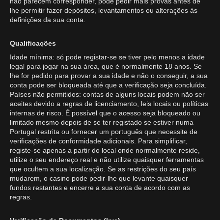
não parecem corresponder, pode pedir mais provas antes de
lhe permitir fazer depósitos, levantamentos ou alterações às
definições da sua conta.
Qualificações
Idade mínima: só pode registar-se se tiver pelo menos a idade
legal para jogar na sua área, que é normalmente 18 anos. Se
lhe for pedido para provar a sua idade e não o conseguir, a sua
conta pode ser bloqueada até que a verificação seja concluída.
Países não permitidos: contas de alguns locais podem não ser
aceites devido a regras de licenciamento, leis locais ou políticas
internas de risco. É possível que o acesso seja bloqueado ou
limitado mesmo depois de se ter registado se estiver numa
Portugal restrita ou fornecer um português que necessite de
verificações de conformidade adicionais. Para simplificar,
registe-se apenas a partir do local onde normalmente reside,
utilize o seu endereço real e não utilize quaisquer ferramentas
que ocultem a sua localização. Se as restrições do seu país
mudarem, o casino pode pedir-lhe que levante quaisquer
fundos restantes e encerre a sua conta de acordo com as
regras.