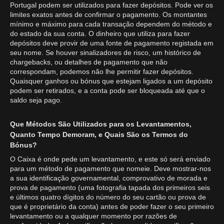
Portugal podem ser utilizados para fazer depósitos. Pode ver os
limites exatos antes de confirmar o pagamento. Os montantes
mínimo e máximo para cada transação dependem do método e
do estado da sua conta. O dinheiro que utiliza para fazer
depósitos deve provir de uma fonte de pagamento registada em
seu nome. Se houver sinalizadores de risco, um histórico de
chargebacks, ou detalhes de pagamento que não
correspondam, podemos não lhe permitir fazer depósitos.
Quaisquer ganhos ou bónus que estejam ligados a um depósito
podem ser retirados, e a conta pode ser bloqueada até que o
saldo seja pago.
Que Métodos São Utilizados para os Levantamentos,
Quanto Tempo Demoram, e Quais São os Termos do
Bónus?
O Caixa é onde pede um levantamento, e este só será enviado
para um método de pagamento que nomeie. Deve mostrar-nos
a sua identificação governamental, comprovativo de morada e
prova de pagamento (uma fotografia tapada dos primeiros seis
e últimos quatro dígitos do número do seu cartão ou prova de
que é proprietário da conta) antes de poder fazer o seu primeiro
levantamento ou a qualquer momento por razões de