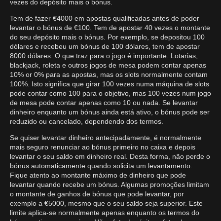
vezes do depósito mais o bónus.
Tem de fazer €4000 em apostas qualificadas antes de poder
levantar o bónus de €100. Tem de apostar 40 vezes o montante
do seu depósito mais o bónus. Por exemplo, se depositou 100
dólares e recebeu um bónus de 100 dólares, tem de apostar
8000 dólares. O que traz para o jogo é importante. Lotarias,
blackjack, roleta e outros jogos de mesa podem contar apenas
10% or 0% para as apostas, mas os slots normalmente contam
100%. Isto significa que girar 100 vezes numa máquina de slots
pode contar como 100 para o objetivo, mas 100 vezes num jogo
de mesa pode contar apenas como 10 ou nada. Se levantar
dinheiro enquanto um bónus ainda está ativo, o bónus pode ser
reduzido ou cancelado, dependendo dos termos.
Se quiser levantar dinheiro antecipadamente, é normalmente
mais seguro renunciar ao bónus primeiro no caixa e depois
levantar o seu saldo em dinheiro real. Desta forma, não perde o
bónus automaticamente quando solicita um levantamento.
Fique atento ao montante máximo de dinheiro que pode
levantar quando recebe um bónus. Algumas promoções limitam
o montante de ganhos de bónus que pode levantar, por
exemplo a €5000, mesmo que o seu saldo seja superior. Este
limite aplica-se normalmente apenas enquanto os termos do