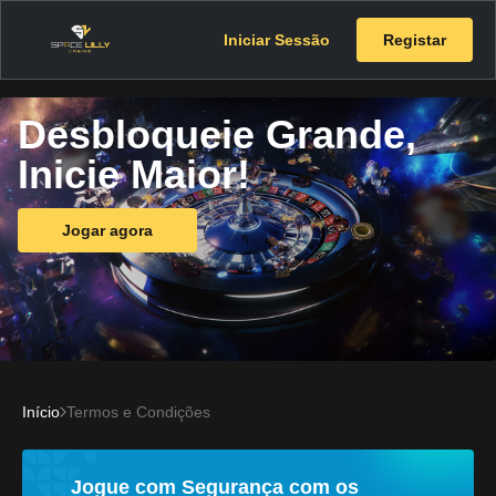
Iniciar Sessão
Registar
Desbloqueie Grande,
Inicie Maior!
Jogar agora
Início
Termos e Condições
Jogue com Segurança com os