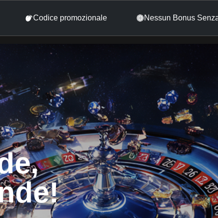
Codice promozionale
Nessun Bonus Senza
de,
nde!