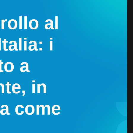
rollo al
alia: i
to a
te, in
 a come