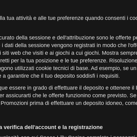
lla tua attività e alle tue preferenze quando consenti i co
ato della sessione e dell'attribuzione sono le offerte pe
 e i dati della sessione vengono registrati in modo che l'
ai siti web che visiti e ai giochi a cui giochi. Mostra sem
etti per la tua posizione e le tue preferenze. Risoluzione 
ono utilizzati cookie tecnici di base. Ad esempio, se un
e a garantire che il tuo deposito soddisfi i requisiti.
e essere in grado di effettuare il deposito e ottenere il
er assicurarti che le offerte funzionino come previsto. Se
ea Promozioni prima di effettuare un deposito idoneo, com
 verifica dell'account e la registrazione