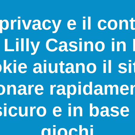
privacy e il cont
Lilly Casino in It
kie aiutano il si
onare rapidamen
icuro e in base
giochi