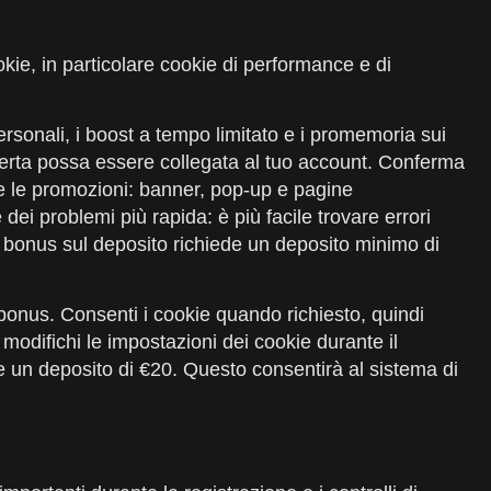
okie, in particolare cookie di performance e di
rsonali, i boost a tempo limitato e i promemoria sui
offerta possa essere collegata al tuo account. Conferma
pre le promozioni: banner, pop-up e pagine
dei problemi più rapida: è più facile trovare errori
 bonus sul deposito richiede un deposito minimo di
 bonus. Consenti i cookie quando richiesto, quindi
 modifichi le impostazioni dei cookie durante il
e un deposito di €20. Questo consentirà al sistema di