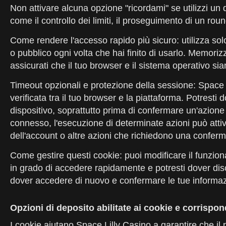
Non attivare alcuna opzione "ricordami" se utilizzi un d
come il controllo dei limiti, il proseguimento di un ro
Come rendere l'accesso rapido più sicuro: utilizza solo
o pubblico ogni volta che hai finito di usarlo. Memori
assicurati che il tuo browser e il sistema operativo sia
Timeout opzionali e protezione della sessione: Space 
verificata tra il tuo browser e la piattaforma. Potrest
dispositivo, soprattutto prima di confermare un'azione 
connesso, l'esecuzione di determinate azioni può attiva
dell'account o altre azioni che richiedono una conferma
Come gestire questi cookie: puoi modificare il funzion
in grado di accedere rapidamente e potresti dover disco
dover accedere di nuovo e confermare le tue informaz
Opzioni di deposito abilitate ai cookie e corris
I cookie aiutano Space Lilly Casino a garantire che il