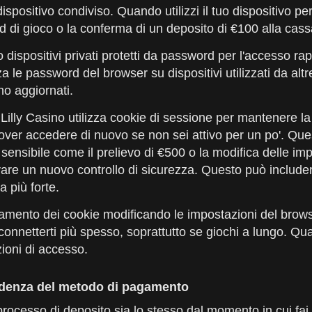
ispositivo condiviso. Quando utilizzi il tuo dispositivo pe
und di gioco o la conferma di un deposito di €100 alla cass
 dispositivi privati protetti da password per l'accesso r
zza le password del browser su dispositivi utilizzati da a
no aggiornati.
Lilly Casino utilizza cookie di sessione per mantenere l
i dover accedere di nuovo se non sei attivo per un po'. Que
sensibile come il prelievo di €500 o la modifica delle imp
re un nuovo controllo di sicurezza. Questo può includere 
 più forte.
amento dei cookie modificando le impostazioni del browse
nnetterti più spesso, soprattutto se giochi a lungo. Quand
ioni di accesso.
pondenza del metodo di pagamento
 processo di deposito sia lo stesso dal momento in cui fa