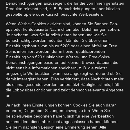
Benachrichtigungen anzuzeigen, die für die von Ihnen genutzten
Produkte relevant sind, z. B. Benachrichtigungen über kürzlich
gespielte Spiele oder kürzlich besuchte Werbeseiten.
Wenn Werbe-Cookies aktiviert sind, können Sie Banner, Pop-
ups oder kontobasierte Nachrichten über Belohnungen sehen.
Je nachdem, was Sie kürzlich getan haben und wie Sie
benachrichtigt werden möchten, könnten Sie über einen
Einzahlungsbonus von bis zu €200 oder einen Abfall an Free
Spins informiert werden, der mit einer qualifizierenden
Einzahlung von €20 funktioniert. Werbe- und Free-Spins-
Benachrichtigungen basieren auf kleinen Browserdateien, die
nicht sensible Informationen speichern, z. B. die zuletzt
angezeigte Werbeaktion, wann sie angezeigt wurde und ob Sie
damit interagiert haben. Dies verhindert, dass Nachrichten mehr
als einmal gesendet werden, unterstützt Häufigkeitslimits, hält
die Lobby übersichtlicher und zeigt dennoch relevante Angebote
an.
Je nach Ihren Einstellungen können Cookies Sie auch daran
erinnern, Dinge über Sitzungen hinweg zu tun. Wenn Sie
beispielsweise begonnen haben, sich für eine Werbeaktion
anzumelden, diese aber nicht abgeschlossen haben, können
Sie beim nächsten Besuch eine Erinnerung sehen. Alle