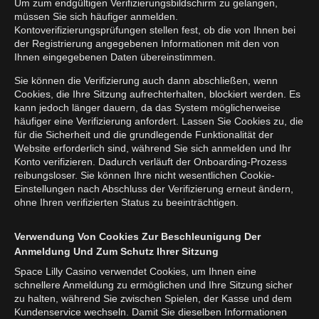
Um zum endgültigen Verifizierungsbildschirm zu gelangen,
müssen Sie sich häufiger anmelden.
Kontoverifizierungsprüfungen stellen fest, ob die von Ihnen bei
der Registrierung angegebenen Informationen mit den von
Ihnen eingegebenen Daten übereinstimmen.
Sie können die Verifizierung auch dann abschließen, wenn
Cookies, die Ihre Sitzung aufrechterhalten, blockiert werden. Es
kann jedoch länger dauern, da das System möglicherweise
häufiger eine Verifizierung anfordert. Lassen Sie Cookies zu, die
für die Sicherheit und die grundlegende Funktionalität der
Website erforderlich sind, während Sie sich anmelden und Ihr
Konto verifizieren. Dadurch verläuft der Onboarding-Prozess
reibungsloser. Sie können Ihre nicht wesentlichen Cookie-
Einstellungen nach Abschluss der Verifizierung erneut ändern,
ohne Ihren verifizierten Status zu beeinträchtigen.
Verwendung Von Cookies Zur Beschleunigung Der
Anmeldung Und Zum Schutz Ihrer Sitzung
Space Lilly Casino verwendet Cookies, um Ihnen eine
schnellere Anmeldung zu ermöglichen und Ihre Sitzung sicher
zu halten, während Sie zwischen Spielen, der Kasse und dem
Kundenservice wechseln. Damit Sie dieselben Informationen