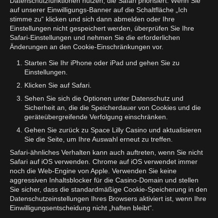
Datenschutzfunktionen nutzen, die Safari priorisiert. Wenn Sie
auf unserer Einwilligungs-Banner auf die Schaltfläche „Ich
stimme zu“ klicken und sich dann abmelden oder Ihre
Einstellungen nicht gespeichert werden, überprüfen Sie Ihre
Safari-Einstellungen und nehmen Sie die erforderlichen
Änderungen an den Cookie-Einschränkungen vor.
Starten Sie Ihr iPhone oder iPad und gehen Sie zu
Einstellungen.
Klicken Sie auf Safari.
Sehen Sie sich die Optionen unter Datenschutz und
Sicherheit an, die die Speicherdauer von Cookies und die
geräteübergreifende Verfolgung einschränken.
Gehen Sie zurück zu Space Lilly Casino und aktualisieren
Sie die Seite, um Ihre Auswahl erneut zu treffen.
Safari-ähnliches Verhalten kann auch auftreten, wenn Sie nicht
Safari auf iOS verwenden. Chrome auf iOS verwendet immer
noch die Web-Engine von Apple. Verwenden Sie keine
aggressiven Inhaltsblocker für die Casino-Domain und stellen
Sie sicher, dass die standardmäßige Cookie-Speicherung in den
Datenschutzeinstellungen Ihres Browsers aktiviert ist, wenn Ihre
Einwilligungsentscheidung nicht „haften bleibt“.