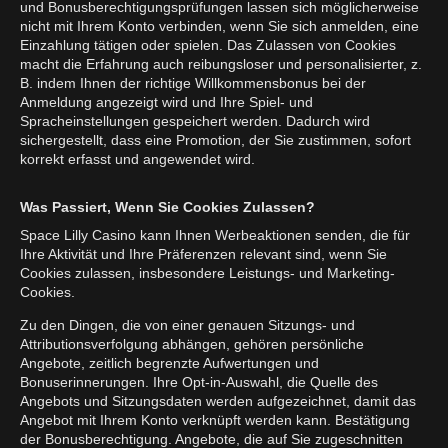
und Bonusberechtigungsprüfungen lassen sich möglicherweise
nicht mit Ihrem Konto verbinden, wenn Sie sich anmelden, eine
Einzahlung tätigen oder spielen. Das Zulassen von Cookies
macht die Erfahrung auch reibungsloser und personalisierter, z.
B. indem Ihnen der richtige Willkommensbonus bei der
Anmeldung angezeigt wird und Ihre Spiel- und
Spracheinstellungen gespeichert werden. Dadurch wird
sichergestellt, dass eine Promotion, der Sie zustimmen, sofort
korrekt erfasst und angewendet wird.
Was Passiert, Wenn Sie Cookies Zulassen?
Space Lilly Casino kann Ihnen Werbeaktionen senden, die für
Ihre Aktivität und Ihre Präferenzen relevant sind, wenn Sie
Cookies zulassen, insbesondere Leistungs- und Marketing-
Cookies.
Zu den Dingen, die von einer genauen Sitzungs- und
Attributionsverfolgung abhängen, gehören persönliche
Angebote, zeitlich begrenzte Aufwertungen und
Bonuserinnerungen. Ihre Opt-in-Auswahl, die Quelle des
Angebots und Sitzungsdaten werden aufgezeichnet, damit das
Angebot mit Ihrem Konto verknüpft werden kann. Bestätigung
der Bonusberechtigung. Angebote, die auf Sie zugeschnitten