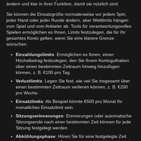
ändern und klar in ihrer Funktion, damit sie nützlich sind.
Sie können die Einsatzgröße normalerweise vor jedem Spin,
jeder Hand oder jeder Runde ändern, aber Wettlimits hängen
vom Spiel und vom Anbieter ab. Tools für verantwortungsvolles
Spielen ermöglichen es Ihnen, Limits festzulegen, die für Ihr
gesamtes Konto gelten, wenn Sie eine klarere Grenze
wünschen.
Einzahlungslimits
: Ermöglichen es Ihnen, einen
Höchstbetrag festzulegen, den Sie Ihrem Kontoguthaben
über einen bestimmten Zeitraum hinweg hinzufügen
können, z. B. €100 pro Tag.
Verlustlimits
: Legen Sie fest, wie viel Sie insgesamt über
einen bestimmten Zeitraum verlieren können, z. B. €200
pro Woche.
Einsatzlimits
: Als Beispiel könnte €500 pro Monat Ihr
monatliches Einsatzlimit sein.
Sitzungserinnerungen
: Erinnerungen oder automatische
Sitzungsende nach einer bestimmten Zeit können für jede
Sitzung festgelegt werden.
Abkühlungsphase
: Hören Sie für eine festgelegte Zeit