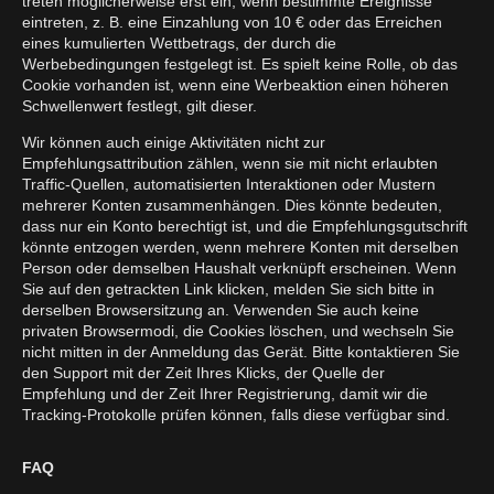
treten möglicherweise erst ein, wenn bestimmte Ereignisse
eintreten, z. B. eine Einzahlung von 10 € oder das Erreichen
eines kumulierten Wettbetrags, der durch die
Werbebedingungen festgelegt ist. Es spielt keine Rolle, ob das
Cookie vorhanden ist, wenn eine Werbeaktion einen höheren
Schwellenwert festlegt, gilt dieser.
Wir können auch einige Aktivitäten nicht zur
Empfehlungsattribution zählen, wenn sie mit nicht erlaubten
Traffic-Quellen, automatisierten Interaktionen oder Mustern
mehrerer Konten zusammenhängen. Dies könnte bedeuten,
dass nur ein Konto berechtigt ist, und die Empfehlungsgutschrift
könnte entzogen werden, wenn mehrere Konten mit derselben
Person oder demselben Haushalt verknüpft erscheinen. Wenn
Sie auf den getrackten Link klicken, melden Sie sich bitte in
derselben Browsersitzung an. Verwenden Sie auch keine
privaten Browsermodi, die Cookies löschen, und wechseln Sie
nicht mitten in der Anmeldung das Gerät. Bitte kontaktieren Sie
den Support mit der Zeit Ihres Klicks, der Quelle der
Empfehlung und der Zeit Ihrer Registrierung, damit wir die
Tracking-Protokolle prüfen können, falls diese verfügbar sind.
FAQ