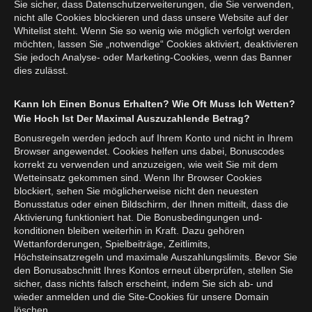
Sie sicher, dass Datenschutzerweiterungen, die Sie verwenden,
nicht alle Cookies blockieren und dass unsere Website auf der
Whitelist steht. Wenn Sie so wenig wie möglich verfolgt werden
möchten, lassen Sie „notwendige“ Cookies aktiviert, deaktivieren
Sie jedoch Analyse- oder Marketing-Cookies, wenn das Banner
dies zulässt.
Kann Ich Einen Bonus Erhalten? Wie Oft Muss Ich Wetten?
Wie Hoch Ist Der Maximal Auszuzahlende Betrag?
Bonusregeln werden jedoch auf Ihrem Konto und nicht in Ihrem
Browser angewendet. Cookies helfen uns dabei, Bonuscodes
korrekt zu verwenden und anzuzeigen, wie weit Sie mit dem
Wetteinsatz gekommen sind. Wenn Ihr Browser Cookies
blockiert, sehen Sie möglicherweise nicht den neuesten
Bonusstatus oder einen Bildschirm, der Ihnen mitteilt, dass die
Aktivierung funktioniert hat. Die Bonusbedingungen und-
konditionen bleiben weiterhin in Kraft. Dazu gehören
Wettanforderungen, Spielbeiträge, Zeitlimits,
Höchsteinsatzregeln und maximale Auszahlungslimits. Bevor Sie
den Bonusabschnitt Ihres Kontos erneut überprüfen, stellen Sie
sicher, dass nichts falsch erscheint, indem Sie sich ab- und
wieder anmelden und die Site-Cookies für unsere Domain
löschen.