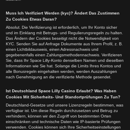
Muss Ich Verifiziert Werden (kyc)? Ändert Das Zustimmen
Zu Cookies Etwas Daran?
Absolut. Die Verifizierung ist erforderlich, um Ihr Konto sicher
und im Einklang mit Betrugs- und Regulierungsregeln zu halten.
Das Ändern der Cookies beseitigt nicht die Notwendigkeit von
KYC. Senden Sie auf Anfrage Dokumente aus Ihrem Profil, z. B.
einen Lichtbildausweis, einen Adressnachweis und
gegebenenfalls einen Zahlungsmethodennachweis. Verifizieren
Sie, dass Ihr Space Lilly-Konto denselben Namen und dieselben
Informationen wie Sie hat. Solange die Limits Ihres Kontos und
alle Bonusregeln eingehalten werden, werden Auszahlungen
nach Genehmigung an die verifizierte Methode gesendet.
Ist Deutschland Space Lilly Casino Erlaubt? Was Haben
Cookies Mit Sicherheits- Und Standortprüfungen Zu Tun?
Deutschland-Gesetze und unsere Lizenzregeln bestimmen, was
verfügbar ist. Um diese Regeln durchzusetzen und Betrug zu
verhindern, können wir den Zugriff von bestimmten Orten
einschränken und technische Daten wie IP-basierte Prüfungen
verwenden. Cookies können sich Ihre Sicherheitseinstellungen