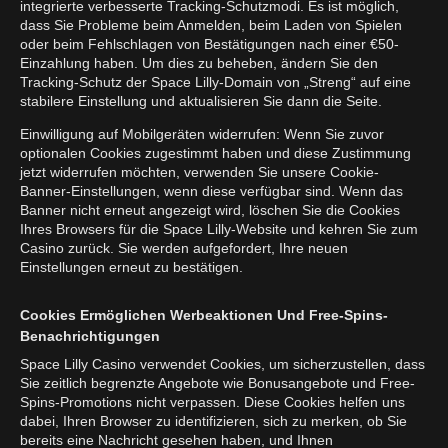
integrierte verbesserte Tracking-Schutzmodi. Es ist möglich,
dass Sie Probleme beim Anmelden, beim Laden von Spielen
oder beim Fehlschlagen von Bestätigungen nach einer €50-
Einzahlung haben. Um dies zu beheben, ändern Sie den
Tracking-Schutz der Space Lilly-Domain von „Streng“ auf eine
stabilere Einstellung und aktualisieren Sie dann die Seite.
Einwilligung auf Mobilgeräten widerrufen: Wenn Sie zuvor
optionalen Cookies zugestimmt haben und diese Zustimmung
jetzt widerrufen möchten, verwenden Sie unsere Cookie-
Banner-Einstellungen, wenn diese verfügbar sind. Wenn das
Banner nicht erneut angezeigt wird, löschen Sie die Cookies
Ihres Browsers für die Space Lilly-Website und kehren Sie zum
Casino zurück. Sie werden aufgefordert, Ihre neuen
Einstellungen erneut zu bestätigen.
Cookies Ermöglichen Werbeaktionen Und Free-Spins-
Benachrichtigungen
Space Lilly Casino verwendet Cookies, um sicherzustellen, dass
Sie zeitlich begrenzte Angebote wie Bonusangebote und Free-
Spins-Promotions nicht verpassen. Diese Cookies helfen uns
dabei, Ihren Browser zu identifizieren, sich zu merken, ob Sie
bereits eine Nachricht gesehen haben, und Ihnen