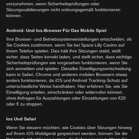
vorzunehmen, wenn Sicherheitsprüfungen oder
Sitzungsvalidierungen nicht ordnungsgemäß funktionieren
können.
Android- Und Ios-Browser Für Das Mobile Spiel
Ihre Browser- und Betriebssystemeinstellungen entscheiden, ob
Sie Cookies zustimmen, wenn Sie bei Space Lilly Casino auf
Ihrem Telefon spielen. Dies hält Ihre Sitzungen stabil, stellt
sicher, dass Seiten korrekt laden, und stellt sicher, dass wichtige
Sicherheitsprüfungen wie vorgesehen funktionieren, wenn Sie
sich anmelden und spielen. Dieselbe Einwilligungsentscheidung
kann in Safari, Chrome und anderen mobilen Browsern etwas
anders funktionieren, da iOS und Android Tracking-Schutz auf
unterschiedliche Weise handhaben. Hier erfahren Sie, wie Sie
Einwilligung erteilen, einschränken oder widerrufen können,
ohne Anfragen für Auszahlungen oder Einzahlungen von €20
oder € zu stoppen.
Ios Und Safari
Wenn Sie steuern möchten, wie Cookies über Sitzungen hinweg
auf Ihrem iOS-Mobilgerät gespeichert werden, können Sie die