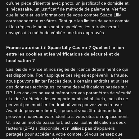
qu’une pièce d’identité avec photo, un justificatif de domicile et,
si nécessaire, un justificatif de méthode de paiement. Vérifiez
que le nom et les informations de votre compte Space Lilly
correspondent aux vôtres. Tant que les limites de votre compte
et les règles de bonus sont respectées, les retraits seront
envoyés à la méthode vérifiée une fois approuvés.
France autorise-t-il Space Lilly Casino ? Quel est le lien
entre les cookies et les vérifications de sécurité et de
localisation ?
Les lois de France et nos règles de licence déterminent ce qui
est disponible. Pour appliquer ces règles et prévenir la fraude,
nous pouvons limiter l’accès depuis certains endroits et utiliser
des données techniques, comme des vérifications basées sur
l’IP. Les cookies peuvent mémoriser vos paramètres de sécurité
et aider à détecter des comportements inhabituels, mais ils ne
peuvent pas modifier l’endroit où vous pouvez vous trouver.
Avant de pouvoir retirer €, il pourrait vous être demandé de
prouver à nouveau votre identité si vous êtes en déplacement.
Utilisez un mot de passe fort, activez l’authentification à deux
facteurs (2FA) si disponible, et n’utilisez pas d’appareils
partagés pour accéder à votre compte. Si vous pensez que