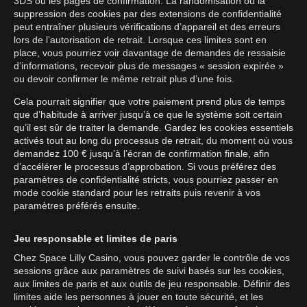
3DS ou les pages de confirmation. La randomisation ou la
suppression des cookies par des extensions de confidentialité
peut entraîner plusieurs vérifications d’appareil et des erreurs
lors de l’autorisation de retrait. Lorsque ces limites sont en
place, vous pourriez voir davantage de demandes de ressaisie
d’informations, recevoir plus de messages « session expirée »
ou devoir confirmer le même retrait plus d’une fois.
Cela pourrait signifier que votre paiement prend plus de temps
que d’habitude à arriver jusqu’à ce que le système soit certain
qu’il est sûr de traiter la demande. Gardez les cookies essentiels
activés tout au long du processus de retrait, du moment où vous
demandez 100 € jusqu’à l’écran de confirmation finale, afin
d’accélérer le processus d’approbation. Si vous préférez des
paramètres de confidentialité stricts, vous pourriez passer en
mode cookie standard pour les retraits puis revenir à vos
paramètres préférés ensuite.
Jeu responsable et limites de paris
Chez Space Lilly Casino, vous pouvez garder le contrôle de vos
sessions grâce aux paramètres de suivi basés sur les cookies,
aux limites de paris et aux outils de jeu responsable. Définir des
limites aide les personnes à jouer en toute sécurité, et les