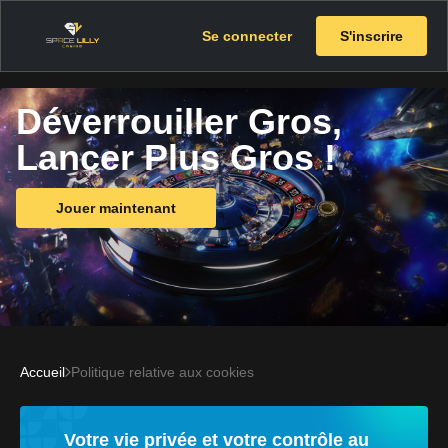
Se connecter
S'inscrire
Déverrouiller Gros,
Lancer Plus Gros !
Jouer maintenant
Accueil
Politique relative aux cookies
Votre vie privée et votre contrôle au