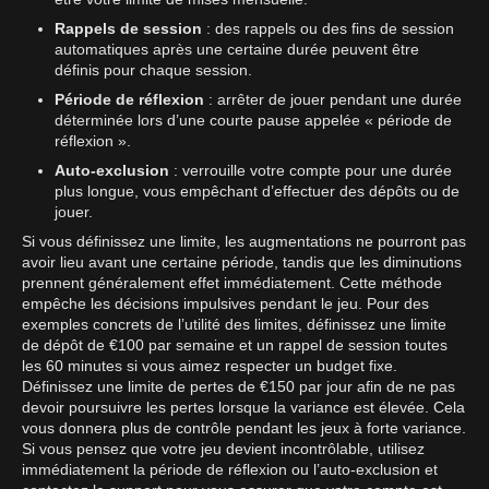
Rappels de session
: des rappels ou des fins de session
automatiques après une certaine durée peuvent être
définis pour chaque session.
Période de réflexion
: arrêter de jouer pendant une durée
déterminée lors d’une courte pause appelée « période de
réflexion ».
Auto-exclusion
: verrouille votre compte pour une durée
plus longue, vous empêchant d’effectuer des dépôts ou de
jouer.
Si vous définissez une limite, les augmentations ne pourront pas
avoir lieu avant une certaine période, tandis que les diminutions
prennent généralement effet immédiatement. Cette méthode
empêche les décisions impulsives pendant le jeu. Pour des
exemples concrets de l’utilité des limites, définissez une limite
de dépôt de €100 par semaine et un rappel de session toutes
les 60 minutes si vous aimez respecter un budget fixe.
Définissez une limite de pertes de €150 par jour afin de ne pas
devoir poursuivre les pertes lorsque la variance est élevée. Cela
vous donnera plus de contrôle pendant les jeux à forte variance.
Si vous pensez que votre jeu devient incontrôlable, utilisez
immédiatement la période de réflexion ou l’auto-exclusion et