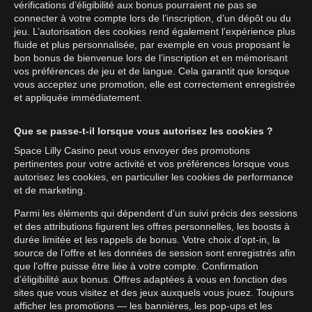
vérifications d’éligibilité aux bonus pourraient ne pas se
connecter à votre compte lors de l’inscription, d’un dépôt ou du
jeu. L’autorisation des cookies rend également l’expérience plus
fluide et plus personnalisée, par exemple en vous proposant le
bon bonus de bienvenue lors de l’inscription et en mémorisant
vos préférences de jeu et de langue. Cela garantit que lorsque
vous acceptez une promotion, elle est correctement enregistrée
et appliquée immédiatement.
Que se passe-t-il lorsque vous autorisez les cookies ?
Space Lilly Casino peut vous envoyer des promotions
pertinentes pour votre activité et vos préférences lorsque vous
autorisez les cookies, en particulier les cookies de performance
et de marketing.
Parmi les éléments qui dépendent d’un suivi précis des sessions
et des attributions figurent les offres personnelles, les boosts à
durée limitée et les rappels de bonus. Votre choix d’opt-in, la
source de l’offre et les données de session sont enregistrés afin
que l’offre puisse être liée à votre compte. Confirmation
d’éligibilité aux bonus. Offres adaptées à vous en fonction des
sites que vous visitez et des jeux auxquels vous jouez. Toujours
afficher les promotions — les bannières, les pop-ups et les