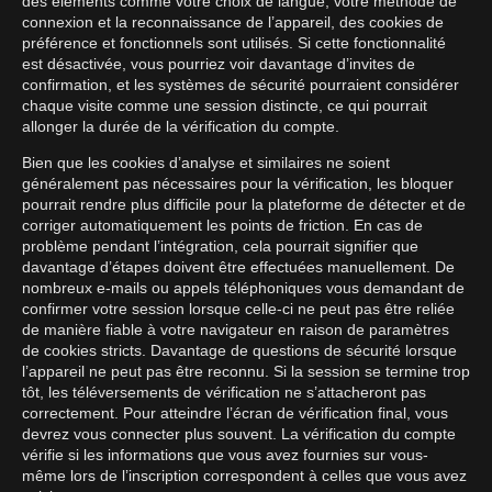
des éléments comme votre choix de langue, votre méthode de
connexion et la reconnaissance de l’appareil, des cookies de
préférence et fonctionnels sont utilisés. Si cette fonctionnalité
est désactivée, vous pourriez voir davantage d’invites de
confirmation, et les systèmes de sécurité pourraient considérer
chaque visite comme une session distincte, ce qui pourrait
allonger la durée de la vérification du compte.
Bien que les cookies d’analyse et similaires ne soient
généralement pas nécessaires pour la vérification, les bloquer
pourrait rendre plus difficile pour la plateforme de détecter et de
corriger automatiquement les points de friction. En cas de
problème pendant l’intégration, cela pourrait signifier que
davantage d’étapes doivent être effectuées manuellement. De
nombreux e-mails ou appels téléphoniques vous demandant de
confirmer votre session lorsque celle-ci ne peut pas être reliée
de manière fiable à votre navigateur en raison de paramètres
de cookies stricts. Davantage de questions de sécurité lorsque
l’appareil ne peut pas être reconnu. Si la session se termine trop
tôt, les téléversements de vérification ne s’attacheront pas
correctement. Pour atteindre l’écran de vérification final, vous
devrez vous connecter plus souvent. La vérification du compte
vérifie si les informations que vous avez fournies sur vous-
même lors de l’inscription correspondent à celles que vous avez