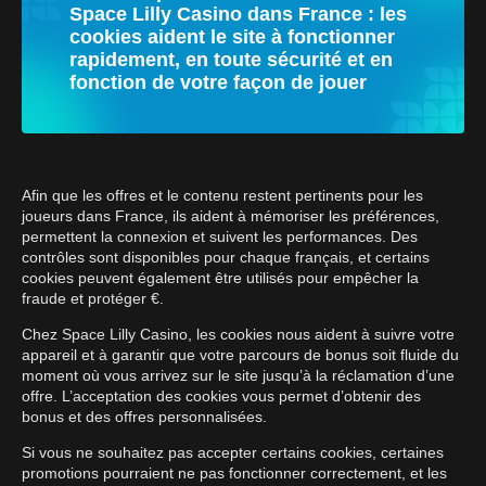
Space Lilly Casino dans France : les
cookies aident le site à fonctionner
rapidement, en toute sécurité et en
fonction de votre façon de jouer
Afin que les offres et le contenu restent pertinents pour les
joueurs dans France, ils aident à mémoriser les préférences,
permettent la connexion et suivent les performances. Des
contrôles sont disponibles pour chaque français, et certains
cookies peuvent également être utilisés pour empêcher la
fraude et protéger €.
Chez Space Lilly Casino, les cookies nous aident à suivre votre
appareil et à garantir que votre parcours de bonus soit fluide du
moment où vous arrivez sur le site jusqu’à la réclamation d’une
offre. L’acceptation des cookies vous permet d’obtenir des
bonus et des offres personnalisées.
Si vous ne souhaitez pas accepter certains cookies, certaines
promotions pourraient ne pas fonctionner correctement, et les