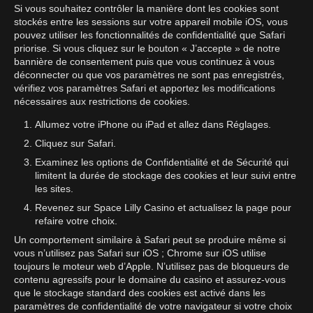
Si vous souhaitez contrôler la manière dont les cookies sont
stockés entre les sessions sur votre appareil mobile iOS, vous
pouvez utiliser les fonctionnalités de confidentialité que Safari
priorise. Si vous cliquez sur le bouton « J’accepte » de notre
bannière de consentement puis que vous continuez à vous
déconnecter ou que vos paramètres ne sont pas enregistrés,
vérifiez vos paramètres Safari et apportez les modifications
nécessaires aux restrictions de cookies.
Allumez votre iPhone ou iPad et allez dans Réglages.
Cliquez sur Safari.
Examinez les options de Confidentialité et de Sécurité qui
limitent la durée de stockage des cookies et leur suivi entre
les sites.
Revenez sur Space Lilly Casino et actualisez la page pour
refaire votre choix.
Un comportement similaire à Safari peut se produire même si
vous n’utilisez pas Safari sur iOS ; Chrome sur iOS utilise
toujours le moteur web d’Apple. N’utilisez pas de bloqueurs de
contenu agressifs pour le domaine du casino et assurez-vous
que le stockage standard des cookies est activé dans les
paramètres de confidentialité de votre navigateur si votre choix