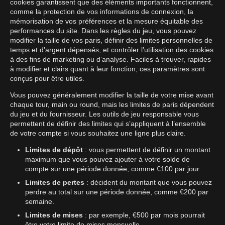
cookies garantissent que des éléments importants fonctionnent,
comme la protection de vos informations de connexion, la
mémorisation de vos préférences et la mesure équitable des
performances du site. Dans les règles du jeu, vous pouvez
modifier la taille de vos paris, définir des limites personnelles de
temps et d’argent dépensés, et contrôler l’utilisation des cookies
à des fins de marketing ou d’analyse. Faciles à trouver, rapides
à modifier et clairs quant à leur fonction, ces paramètres sont
conçus pour être utiles.
Vous pouvez généralement modifier la taille de votre mise avant
chaque tour, main ou round, mais les limites de paris dépendent
du jeu et du fournisseur. Les outils de jeu responsable vous
permettent de définir des limites qui s’appliquent à l’ensemble
de votre compte si vous souhaitez une ligne plus claire.
Limites de dépôt
: vous permettent de définir un montant
maximum que vous pouvez ajouter à votre solde de
compte sur une période donnée, comme €100 par jour.
Limites de pertes
: décident du montant que vous pouvez
perdre au total sur une période donnée, comme €200 par
semaine.
Limites de mises
: par exemple, €500 par mois pourrait
être votre limite de mises mensuelle.