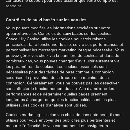
contactez le support pour vous assurer que votre compte est
restreint.
Contrôles de suivi basés sur les cookies
Vous pouvez modifier les informations stockées sur votre
appareil avec les Contrôles de suivi basés sur les cookies.
Space Lilly Casino utilise les cookies pour trois raisons
principales : faire fonctionner le site, suivre ses performances et
personnaliser les messages marketing lorsque nécessaire. Vous
pouvez gérer vos choix via la bannière de cookies, et dans de
nombreux cas, vous pouvez changer d’avis ultérieurement via
les paramètres de cookies. Les cookies essentiels sont
nécessaires pour des tâches de base comme la connexion
sécurisée, la prévention de la fraude et le maintien de la
connexion. Généralement, vous ne pouvez pas les désactiver
sans affecter le fonctionnement du site. Afin d’améliorer les
performances et de déterminer quelles pages prennent
longtemps à charger ou quelles fonctionnalités sont les plus
utilisées, des cookies d’analyse sont utilisés.
Cookies marketing — selon vos choix de consentement, ils sont
utilisés pour vous envoyer des publicités plus pertinentes et
mesurer l’efficacité de vos campagnes. Les navigateurs