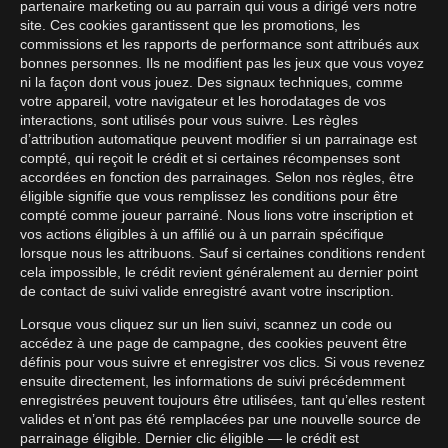
partenaire marketing ou au parrain qui vous a dirigé vers notre
site. Ces cookies garantissent que les promotions, les
commissions et les rapports de performance sont attribués aux
bonnes personnes. Ils ne modifient pas les jeux que vous voyez
ni la façon dont vous jouez. Des signaux techniques, comme
votre appareil, votre navigateur et les horodatages de vos
interactions, sont utilisés pour vous suivre. Les règles
d’attribution automatique peuvent modifier si un parrainage est
compté, qui reçoit le crédit et si certaines récompenses sont
accordées en fonction des parrainages. Selon nos règles, être
éligible signifie que vous remplissez les conditions pour être
compté comme joueur parrainé. Nous lions votre inscription et
vos actions éligibles à un affilié ou à un parrain spécifique
lorsque nous les attribuons. Sauf si certaines conditions rendent
cela impossible, le crédit revient généralement au dernier point
de contact de suivi valide enregistré avant votre inscription.
Lorsque vous cliquez sur un lien suivi, scannez un code ou
accédez à une page de campagne, des cookies peuvent être
définis pour vous suivre et enregistrer vos clics. Si vous revenez
ensuite directement, les informations de suivi précédemment
enregistrées peuvent toujours être utilisées, tant qu’elles restent
valides et n’ont pas été remplacées par une nouvelle source de
parrainage éligible. Dernier clic éligible — le crédit est