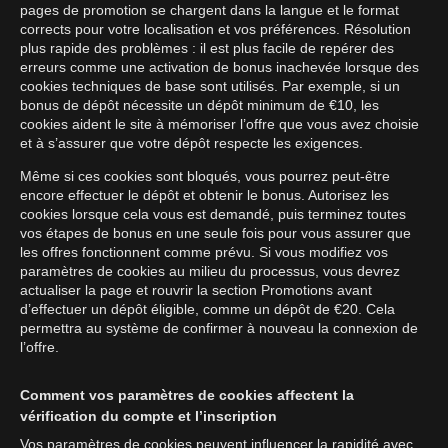
pages de promotion se chargent dans la langue et le format
corrects pour votre localisation et vos préférences. Résolution
plus rapide des problèmes : il est plus facile de repérer des
erreurs comme une activation de bonus inachevée lorsque des
cookies techniques de base sont utilisés. Par exemple, si un
bonus de dépôt nécessite un dépôt minimum de €10, les
cookies aident le site à mémoriser l’offre que vous avez choisie
et à s’assurer que votre dépôt respecte les exigences.
Même si ces cookies sont bloqués, vous pourrez peut-être
encore effectuer le dépôt et obtenir le bonus. Autorisez les
cookies lorsque cela vous est demandé, puis terminez toutes
vos étapes de bonus en une seule fois pour vous assurer que
les offres fonctionnent comme prévu. Si vous modifiez vos
paramètres de cookies au milieu du processus, vous devrez
actualiser la page et rouvrir la section Promotions avant
d’effectuer un dépôt éligible, comme un dépôt de €20. Cela
permettra au système de confirmer à nouveau la connexion de
l’offre.
Comment vos paramètres de cookies affectent la
vérification du compte et l’inscription
Vos paramètres de cookies peuvent influencer la rapidité avec