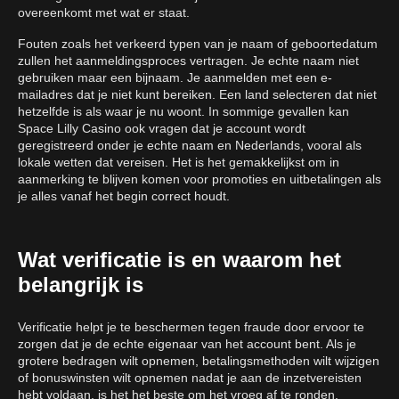
overeenkomt met wat er staat.
Fouten zoals het verkeerd typen van je naam of geboortedatum
zullen het aanmeldingsproces vertragen. Je echte naam niet
gebruiken maar een bijnaam. Je aanmelden met een e-
mailadres dat je niet kunt bereiken. Een land selecteren dat niet
hetzelfde is als waar je nu woont. In sommige gevallen kan
Space Lilly Casino ook vragen dat je account wordt
geregistreerd onder je echte naam en Nederlands, vooral als
lokale wetten dat vereisen. Het is het gemakkelijkst om in
aanmerking te blijven komen voor promoties en uitbetalingen als
je alles vanaf het begin correct houdt.
Wat verificatie is en waarom het
belangrijk is
Verificatie helpt je te beschermen tegen fraude door ervoor te
zorgen dat je de echte eigenaar van het account bent. Als je
grotere bedragen wilt opnemen, betalingsmethoden wilt wijzigen
of bonuswinsten wilt opnemen nadat je aan de inzetvereisten
hebt voldaan, is het het beste om het vroeg af te ronden.