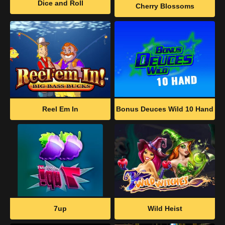
Hoe je vertragingen bij opnames voorkomt
Dice and Roll
Cherry Blossoms
Uitbetalingslimieten en limieten op winsten uit no-
deposit bonussen
Reel Em In
Bonus Deuces Wild 10 Hand
Stinkin Rich
Wild Heist