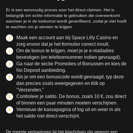
Er is een eenvoudig proces voor het direct claimen. Het is
belangrijk om echte informatie te gebruiken die overeenkomt
wanneer je in de toekomst wordt geverifieerd, zodat je niet hoeft
te wachten om je winsten te krijgen.
Maak een account aan bij Space Lilly Casino en
zorg ervoor dat je het formulier correct invult.
Om de bonus te krijgen, moet je je e-mailadres
bevestigen (en telefoonnummer indien gevraagd).
Ga naar de sectie Promoties of Bonussen en kies de
No Deposit aanbieding.
Als je om een bonuscode wordt gevraagd, typ deze
dan precies zoals weergegeven en klik op
"Verzenden."
Controleer je saldo. De bonus, zoals 10 €, zou direct
of binnen een paar minuten moeten verschijnen.
Vernieuw de kassapagina of log uit en weer in als
het saldo niet direct verschijnt.
De meeste vertragingen bij het bijschrijven zijn gewoon een