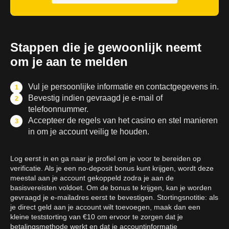
Stappen die je gewoonlijk neemt
om je aan te melden
Vul je persoonlijke informatie en contactgegevens in.
Bevestig indien gevraagd je e-mail of
telefoonnummer.
Accepteer de regels van het casino en stel manieren
in om je account veilig te houden.
Log eerst in en ga naar je profiel om je voor te bereiden op
verificatie. Als je een no-deposit bonus kunt krijgen, wordt deze
meestal aan je account gekoppeld zodra je aan de
basisvereisten voldoet. Om de bonus te krijgen, kan je worden
gevraagd je e-mailadres eerst te bevestigen. Stortingsnotitie: als
je direct geld aan je account wilt toevoegen, maak dan een
kleine teststorting van €10 om ervoor te zorgen dat je
betalingsmethode werkt en dat je accountinformatie