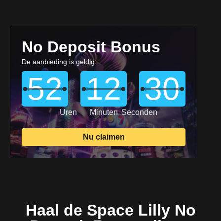
No Deposit Bonus
De aanbieding is geldig:
52
12
28
Uren
Minuten
Seconden
Nu claimen
Haal de Space Lilly No