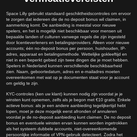
Space Lilly gebruikt standaard geschiktheidscontroles om ervoor
te zorgen dat iedereen die de no deposit bonus wil claimen, in
aanmerking komt. De aanbieding is meestal voor nieuwe
spelers, en het is mogelijk niet beschikbaar voor mensen uit
bepaalde landen of culturen vanwege regels die zijn ingesteld
door licentieverleners en betalingsproviders. Alleen voor nieuwe
accounts; één no-deposit bonus per persoon, huishouden, IP-
adres, apparaat en betalingsmethode. Wettelijke gokleeftijd en
niet in een beperkt gebied zijn twee dingen die je moet hebben.
Spelers in Nederland kunnen verschillende beschikbaarheid
zien. Naam, geboortedatum, adres en e-mailadres moeten
overeenkomen met wat op je documenten staat voor je account
om geldig te zijn.
KYC-controles (ken uw klant) kunnen nodig zijn voordat je je
winsten kunt opnemen, zelfs als je begon met €10 gratis. Enkele
actieve bonus: als je een andere aanbieding tegelijkertijd hebt
lopen, moet je deze mogelijk eerst afronden of annuleren
voordat je de no-deposit aanbieding kunt claimen. De no deposit
bonus en eventuele winsten ervan kunnen worden ingetrokken
als het systeem dubbele accounts, niet-overeenkomende
persoonlijke informatie of VPN-gebruik detecteert. Zodra het