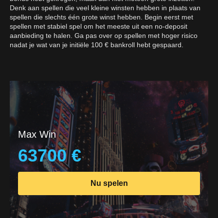
Denk aan spellen die veel kleine winsten hebben in plaats van
spellen die slechts één grote winst hebben. Begin eerst met
spellen met stabiel spel om het meeste uit een no-deposit
aanbieding te halen. Ga pas over op spellen met hoger risico
nadat je wat van je initiële 100 € bankroll hebt gespaard.
Max Win
63700 €
Nu spelen