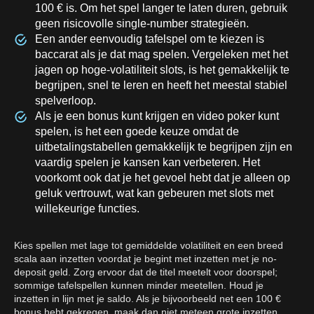
100 € is. Om het spel langer te laten duren, gebruik
geen risicovolle single-number strategieën.
Een ander eenvoudig tafelspel om te kiezen is
baccarat als je dat mag spelen. Vergeleken met het
jagen op hoge-volatiliteit slots, is het gemakkelijk te
begrijpen, snel te leren en heeft het meestal stabiel
spelverloop.
Als je een bonus kunt krijgen en video poker kunt
spelen, is het een goede keuze omdat de
uitbetalingstabellen gemakkelijk te begrijpen zijn en
vaardig spelen je kansen kan verbeteren. Het
voorkomt ook dat je het gevoel hebt dat je alleen op
geluk vertrouwt, wat kan gebeuren met slots met
willekeurige functies.
Kies spellen met lage tot gemiddelde volatiliteit en een breed
scala aan inzetten voordat je begint met inzetten met je no-
deposit geld. Zorg ervoor dat de titel meetelt voor doorspel;
sommige tafelspellen kunnen minder meetellen. Houd je
inzetten in lijn met je saldo. Als je bijvoorbeeld net een 100 €
bonus hebt gekregen, maak dan niet meteen grote inzetten.