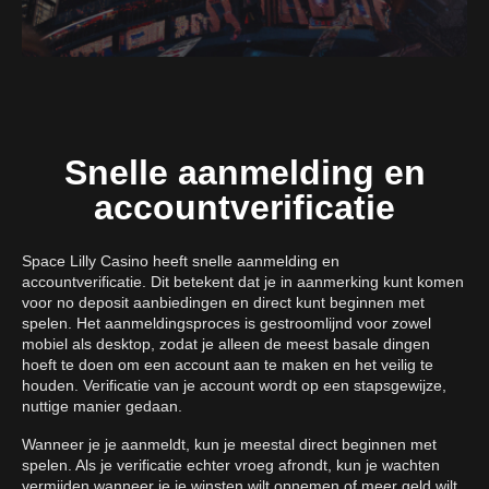
Snelle aanmelding en
accountverificatie
Space Lilly Casino heeft snelle aanmelding en
accountverificatie. Dit betekent dat je in aanmerking kunt komen
voor no deposit aanbiedingen en direct kunt beginnen met
spelen. Het aanmeldingsproces is gestroomlijnd voor zowel
mobiel als desktop, zodat je alleen de meest basale dingen
hoeft te doen om een account aan te maken en het veilig te
houden. Verificatie van je account wordt op een stapsgewijze,
nuttige manier gedaan.
Wanneer je je aanmeldt, kun je meestal direct beginnen met
spelen. Als je verificatie echter vroeg afrondt, kun je wachten
vermijden wanneer je je winsten wilt opnemen of meer geld wilt