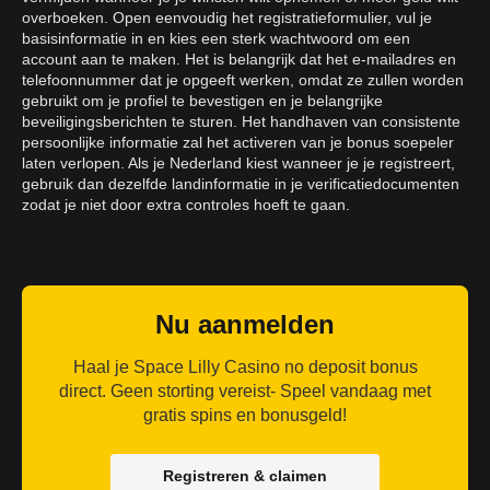
overboeken. Open eenvoudig het registratieformulier, vul je
basisinformatie in en kies een sterk wachtwoord om een
account aan te maken. Het is belangrijk dat het e-mailadres en
telefoonnummer dat je opgeeft werken, omdat ze zullen worden
gebruikt om je profiel te bevestigen en je belangrijke
beveiligingsberichten te sturen. Het handhaven van consistente
persoonlijke informatie zal het activeren van je bonus soepeler
laten verlopen. Als je Nederland kiest wanneer je je registreert,
gebruik dan dezelfde landinformatie in je verificatiedocumenten
zodat je niet door extra controles hoeft te gaan.
Nu aanmelden
Haal je Space Lilly Casino no deposit bonus
direct. Geen storting vereist- Speel vandaag met
gratis spins en bonusgeld!
Registreren & claimen