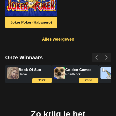
Joker Poker (Habanero)
Alles weergeven
Onze Winnaars
Book Of Sun
Golden Games
I 
Hatke
Roadblock
Vi
312€
206€
Zo krijg je het