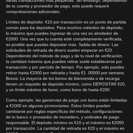
varias transacciones más pequeñas. Sin embargo, dependiendo
de tu cuenta y proveedor de pago, esto puede requerir
comprobaciones adicionales.
Límites de depósito: €10 por transacción es un punto de partida
común para los depósitos. Para muchos métodos de depósito,
lo máximo que puedes ingresar de una vez es alrededor de
€2000. Una vez que tu cuenta esté completamente verificada,
es posible que puedas depositar más. Salida de dinero: Las
solicitudes de retirada de dinero suelen empezar en €20.
Dependiendo del método de pago y de tu nivel de verificación,
la cantidad máxima que puedes retirar suele establecerse por
transacción y por período de tiempo. Por ejemplo, solo puedes
retirar hasta €2000 por retirada y hasta €1. 00000 por semana.
Bonos: La mayoría de los bonos de bienvenida o de recarga
tienen un requisito de depósito mínimo, como DEPOSITAR €20,
y un límite máximo de bono, como bono de hasta €200.
Como ejemplo, las ganancias de juego con bono están limitadas
a €1000 en algunas promociones. Estos límites pueden
cambiarse por reglas específicas del método, configuraciones
de tu banco o proveedor de monedero, y umbrales de juego
responsable. El depósito mínimo es €10 y el máximo es €2000
por transacción. La cantidad de retirada es €20 y el máximo es