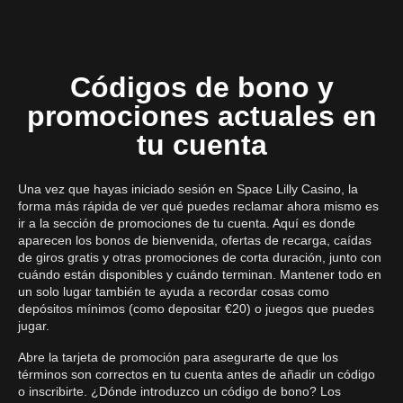
Códigos de bono y
promociones actuales en
tu cuenta
Una vez que hayas iniciado sesión en Space Lilly Casino, la
forma más rápida de ver qué puedes reclamar ahora mismo es
ir a la sección de promociones de tu cuenta. Aquí es donde
aparecen los bonos de bienvenida, ofertas de recarga, caídas
de giros gratis y otras promociones de corta duración, junto con
cuándo están disponibles y cuándo terminan. Mantener todo en
un solo lugar también te ayuda a recordar cosas como
depósitos mínimos (como depositar €20) o juegos que puedes
jugar.
Abre la tarjeta de promoción para asegurarte de que los
términos son correctos en tu cuenta antes de añadir un código
o inscribirte. ¿Dónde introduzco un código de bono? Los