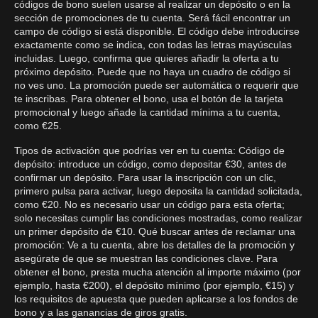
códigos de bono suelen usarse al realizar un depósito o en la
sección de promociones de tu cuenta. Será fácil encontrar un
campo de código si está disponible. El código debe introducirse
exactamente como se indica, con todas las letras mayúsculas
incluidas. Luego, confirma que quieres añadir la oferta a tu
próximo depósito. Puede que no haya un cuadro de código si
no ves uno. La promoción puede ser automática o requerir que
te inscribas. Para obtener el bono, usa el botón de la tarjeta
promocional y luego añade la cantidad mínima a tu cuenta,
como €25.
Tipos de activación que podrías ver en tu cuenta: Código de
depósito: introduce un código, como depositar €30, antes de
confirmar un depósito. Para usar la inscripción con un clic,
primero pulsa para activar, luego deposita la cantidad solicitada,
como €20. No es necesario usar un código para esta oferta;
solo necesitas cumplir las condiciones mostradas, como realizar
un primer depósito de €10. Qué buscar antes de reclamar una
promoción: Ve a tu cuenta, abre los detalles de la promoción y
asegúrate de que se muestran las condiciones clave. Para
obtener el bono, presta mucha atención al importe máximo (por
ejemplo, hasta €200), el depósito mínimo (por ejemplo, €15) y
los requisitos de apuesta que pueden aplicarse a los fondos de
bono y a las ganancias de giros gratis.