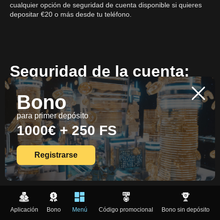
cualquier opción de seguridad de cuenta disponible si quieres
depositar €20 o más desde tu teléfono.
Seguridad de la cuenta:
restablecimiento de
Bono
contraseña, autenticación
para primer depósito
de dos factores y
1000€ + 250 FS
verificación de
conocimiento del cliente
Registrarse
(kyc)
Una contraseña segura y una configuración de recuperación
limpia son los primeros pasos para mantener seguro tu inicio de
Aplicación
Bono
Menú
Código promocional
Bono sin depósito
sesión en Space Lilly Casino. Asegúrate de usar una frase de