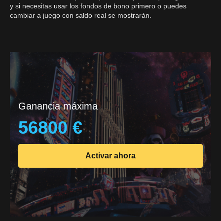
y si necesitas usar los fondos de bono primero o puedes
cambiar a juego con saldo real se mostrarán.
Ganancia máxima
56800 €
Activar ahora