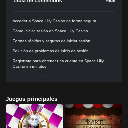
Tabla de contenidos
Hide
Acceder a Space Lilly Casino de forma segura
Cómo iniciar sesión en Space Lilly Casino
Formas rápidas y seguras de iniciar sesión
Solución de problemas de inicio de sesión
Regístrate para obtener una cuenta en Space Lilly
Casino en minutos
Activar el bono de bienvenida
Cómo obtener el bono de bienvenida después de iniciar
sesión
Juegos principales
Códigos de bono y promociones actuales en tu cuenta
Depositar en Space Lilly Casino
Retirar de Space Lilly Casino