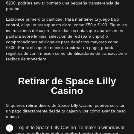
€200, podrías enviar primero una pequeña transferencia de
prueba.
Establece primero tu cantidad. Para mantener tu juego bajo
control, elige un presupuesto claro, como €50 o €100. Sigue las
instrucciones del cajero, incluidas las notas que aparezcan en
pantalla sobre límites, selección de red (para cripto) o
comprobaciones adicionales para depósitos mayores como
€500. Por si el soporte necesita rastrear un pago, guarda
registros de confirmación como identificadores de transacción o
recibos de monedero.
Retirar de Space Lilly
Casino
Si quieres retirar dinero de Space Lilly Casino, puedes solicitar
un pago directamente desde tu cajero y ver cómo avanza paso
a paso.
Log in to Space Lilly Casino. To make a withdrawal,