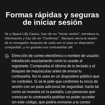
Formas rápidas y seguras
de iniciar sesión
Ve a Space Lilly Casino, haz clic en "Iniciar sesión", introduce tu
información y haz clic en "Confirmar". Siempre cierra la sesión
de tu navegador después de cada uso si usas un dispositivo
compartido, y no guardes tus contraseñas allí.
Dirección de correo electrónico o nombre de usuario:
introdúcelo exactamente como lo usaste al
registrarte. Comprueba el idioma de tu teclado y el
bloqueo de mayúsculas antes de enviar tu
contraseña. No lo uses en un dispositivo público que
no controles. Si se te pide que confirmes tu inicio de
sesión con un paso adicional de seguridad, hazlo tal
como se muestra en la pantalla. Las personas que
conozcan tu contraseña podrían no poder acceder
sin este código, que podría enviarse a tu correo