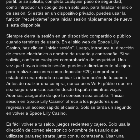
perfil. Si se solicita, completa cualquier paso de seguridad,
como introducir un código de un solo uso, para finalizar el inicio
de sesión. Si estás en un dispositivo privado, puedes usar la
función "recuérdame" para iniciar sesión rápidamente de nuevo
si está disponible.
Siempre cierra la sesión en un dispositivo compartido o público
cuando termines de usarlo. En el sitio web de Space Lilly
Casino, haz clic en "Iniciar sesión". Luego, introduce tu dirección
de correo electrónico o nombre de usuario y contraseña. Si se
solicita, confirma cualquier comprobación de seguridad. Una
vez que hayas iniciado sesión, puedes ir directamente al cajero
para realizar acciones como depositar €20, comprobar el
estado de una retirada o cambiar la información de tu cuenta.
Antes de realizar una compra, nunca uses Wi-Fi público que no
sea seguro si inicias sesión desde España mientras viajas.
Además, asegúrate de que tu conexión sea estable. "Iniciar
sesión en Space Lilly Casino" ofrece a los jugadores que
regresan un acceso rápido al casino. Solo se tarda un segundo
en volver a Space Lilly Casino.
Es fácil volver a tu saldo, juegos recientes y cajero. Solo usa la
dirección de correo electrónico o nombre de usuario que
utilizaste para registrarte junto con tu contraseña. Usar una