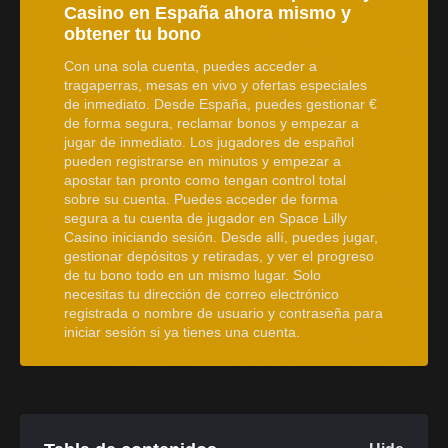
Casino en España ahora mismo y
obtener tu bono
Con una sola cuenta, puedes acceder a
tragaperras, mesas en vivo y ofertas especiales
de inmediato. Desde España, puedes gestionar €
de forma segura, reclamar bonos y empezar a
jugar de inmediato. Los jugadores de español
pueden registrarse en minutos y empezar a
apostar tan pronto como tengan control total
sobre su cuenta. Puedes acceder de forma
segura a tu cuenta de jugador en Space Lilly
Casino iniciando sesión. Desde allí, puedes jugar,
gestionar depósitos y retiradas, y ver el progreso
de tu bono todo en un mismo lugar. Solo
necesitas tu dirección de correo electrónico
registrada o nombre de usuario y contraseña para
iniciar sesión si ya tienes una cuenta.