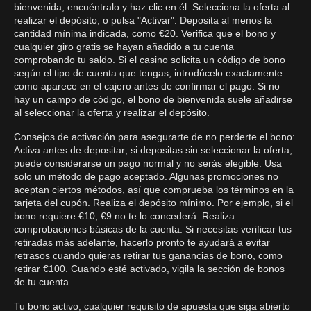
bienvenida, encuéntralo y haz clic en él. Selecciona la oferta al
realizar el depósito, o pulsa "Activar". Deposita al menos la
cantidad mínima indicada, como €20. Verifica que el bono y
cualquier giro gratis se hayan añadido a tu cuenta
comprobando tu saldo. Si el casino solicita un código de bono
según el tipo de cuenta que tengas, introdúcelo exactamente
como aparece en el cajero antes de confirmar el pago. Si no
hay un campo de código, el bono de bienvenida suele añadirse
al seleccionar la oferta y realizar el depósito.
Consejos de activación para asegurarte de no perderte el bono:
Activa antes de depositar; si depositas sin seleccionar la oferta,
puede considerarse un pago normal y no serás elegible. Usa
solo un método de pago aceptado. Algunas promociones no
aceptan ciertos métodos, así que comprueba los términos en la
tarjeta del cupón. Realiza el depósito mínimo. Por ejemplo, si el
bono requiere €10, €9 no te lo concederá. Realiza
comprobaciones básicas de la cuenta. Si necesitas verificar tus
retiradas más adelante, hacerlo pronto te ayudará a evitar
retrasos cuando quieras retirar tus ganancias de bono, como
retirar €100. Cuando esté activado, vigila la sección de bonos
de tu cuenta.
Tu bono activo, cualquier requisito de apuesta que siga abierto